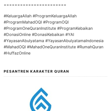
=======================
#KeluargaAllah #ProgramKeluargaAllah
#ProgramMahadOQI #ProgramOQI
#ProgramOneQuranInstitute #ProgramKebaikan
#DonasiOnline #DonasiKebaikan #YAI
#YayasanAbulyatama #YayasanAbulyatamaIndonesia
#MahadOQI #MahadOneQuranInstitute #RumahQuran
#HuffazOnline
PESANTREN KARAKTER QURAN