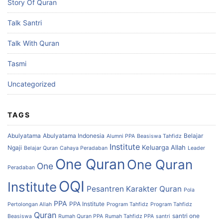
Story Of Quran
Talk Santri
Talk With Quran
Tasmi
Uncategorized
TAGS
Abulyatama
Abulyatama Indonesia
Belajar
Alumni PPA
Beasiswa Tahfidz
Institute
Keluarga Allah
Ngaji
Belajar Quran
Cahaya Peradaban
Leader
One Quran
One Quran
One
Peradaban
OQI
Institute
Pesantren Karakter Quran
Pola
PPA
PPA Institute
Pertolongan Allah
Program Tahfidz
Program Tahfidz
Quran
santri one
Beasiswa
Rumah Quran PPA
Rumah Tahfidz PPA
santri