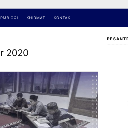
PMB OQI
KHIDMAT
KONTAK
PESANT
r 2020