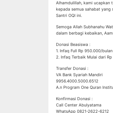
Alhamdulillah, kami ucapkan t
kepada semua sahabat yang s
Santri OQI ini.
Semoga Allah Subhanahu Wat
dalam berbagi kebaikan, Aam
Donasi Beasiswa :
1. Infaq Full Rp 950.000/bulan
2. Infaq Terbaik Mulai dari R
Transfer Donasi :
VA Bank Syariah Mandiri
9956.4000.5000.6512
A.n Program One Quran Instit
Konfirmasi Donasi :
Call Center Abulyatama
WhatsApp 0821-2622-6212