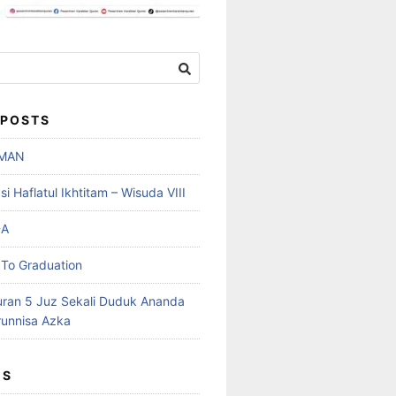
 POSTS
MAN
 Haflatul Ikhtitam – Wisuda VIII
DA
To Graduation
uran 5 Juz Sekali Duduk Ananda
runnisa Azka
ES