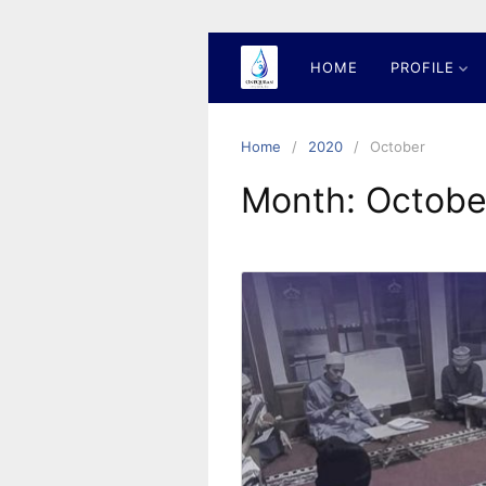
Skip
to
content
HOME
PROFILE
Home
2020
October
Month:
Octobe