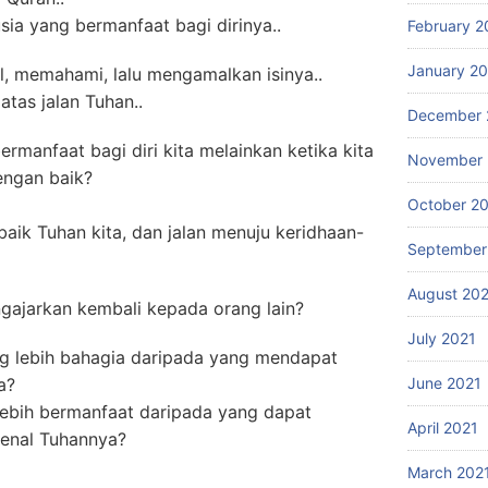
sia yang bermanfaat bagi dirinya..
February 2
January 2
, memahami, lalu mengamalkan isinya..
tas jalan Tuhan..
December 
rmanfaat bagi diri kita melainkan ketika kita
November 
engan baik?
October 2
aik Tuhan kita, dan jalan menuju keridhaan-
September
August 20
ngajarkan kembali kepada orang lain?
July 2021
ng lebih bahagia daripada yang mendapat
June 2021
a?
lebih bermanfaat daripada yang dapat
April 2021
genal Tuhannya?
March 202