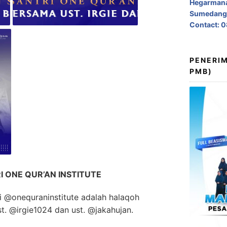
Hegarmana
Sumedang,
Contact: 
PENERIM
PMB)
 ONE QUR’AN INSTITUTE
ri @onequraninstitute adalah halaqoh
t. @irgie1024 dan ust. @jakahujan.