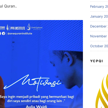
ul Quran..
February 2
January 2
December 
November
October 2
YCPQI