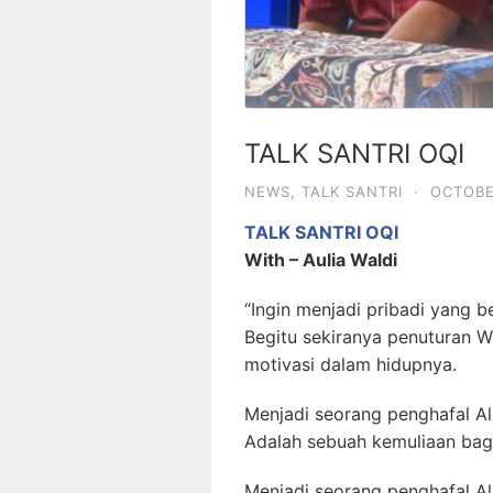
TALK SANTRI OQI
NEWS
,
TALK SANTRI
·
OCTOBE
TALK SANTRI OQI
With – Aulia Waldi
“Ingin menjadi pribadi yang be
Begitu sekiranya penuturan Wa
motivasi dalam hidupnya.
Menjadi seorang penghafal Al
Adalah sebuah kemuliaan bagi
Menjadi seorang penghafal Al