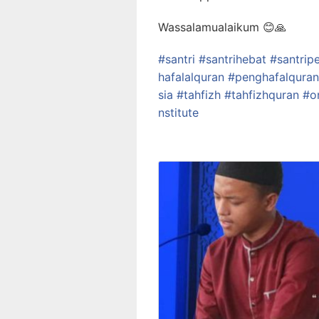
Wassalamualaikum
😊
🙏
#
santri
#
santrihebat
#
santrip
hafalalquran
#
penghafalquran
sia
#
tahfizh
#
tahfizhquran
#
o
nstitute