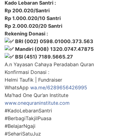
Kado Lebaran Santri :
Rp 200.020/Santri
Rp 1.000.020/10 Santri
Rp 2.000.020/20 Santri
Rekening Donasi :
BRI (002) 0598.01000.373.563
Mandiri (008) 1320.0747.47875
BSI (451) 7189.5665.27
A.n Yayasan Cahaya Peradaban Quran
Konfirmasi Donasi :
Helmi Taufik | Fundraiser
WhatsApp
wa.me/6289656426995
Ma’had One Qur’an Institute
www.onequraninstitute.com
#KadoLebaranSantri
#BerbagiTakjilPuasa
#BelajarNgaji
#SehariSatuJuz