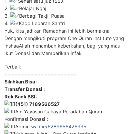
1.
Sehari satu juz (SSJ)
2.
Belajar Ngaji
3.
Berbagi Takjil Puasa
4.
Kado Lebaran Santri
Yuk, kita jadikan Ramadhan ini lebih bermakna
Dengan mengikuti program One Quran Institute yang
inshaaAllah menambah keberkahan, bagi yang mau
ikut Donasi dan Memberikan infak
Terbaik
======================
Silahkan Bisa :
Transfer Donasi :
Rek Bank BSI :
(451) 7189566527
A.n Yayasan Cahaya Peradaban Quran
Konfirmasi Donasi :
Admin
wa.me/6289656426995
Keluarga Allah – One Quran Institute