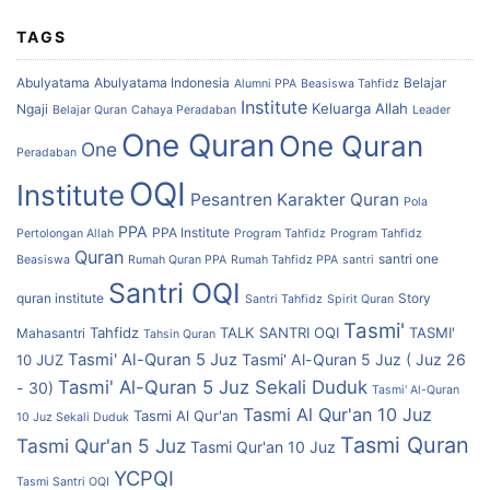
TAGS
Abulyatama
Abulyatama Indonesia
Belajar
Alumni PPA
Beasiswa Tahfidz
Institute
Keluarga Allah
Ngaji
Belajar Quran
Cahaya Peradaban
Leader
One Quran
One Quran
One
Peradaban
OQI
Institute
Pesantren Karakter Quran
Pola
PPA
PPA Institute
Pertolongan Allah
Program Tahfidz
Program Tahfidz
Quran
santri one
Beasiswa
Rumah Quran PPA
Rumah Tahfidz PPA
santri
Santri OQI
quran institute
Story
Santri Tahfidz
Spirit Quran
Tasmi'
Tahfidz
TALK SANTRI OQI
TASMI'
Mahasantri
Tahsin Quran
Tasmi' Al-Quran 5 Juz
Tasmi' Al-Quran 5 Juz ( Juz 26
10 JUZ
Tasmi' Al-Quran 5 Juz Sekali Duduk
- 30)
Tasmi' Al-Quran
Tasmi Al Qur'an 10 Juz
Tasmi Al Qur'an
10 Juz Sekali Duduk
Tasmi Quran
Tasmi Qur'an 5 Juz
Tasmi Qur'an 10 Juz
YCPQI
Tasmi Santri OQI