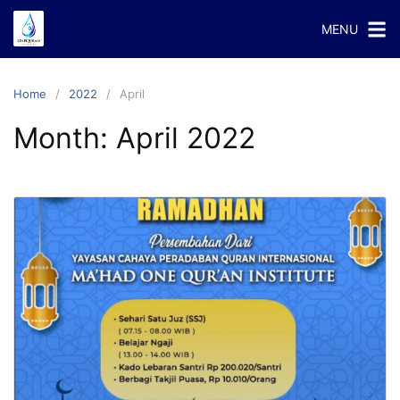
Skip
MENU
to
content
Home
2022
April
Month:
April 2022