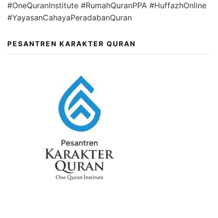
#OneQuranInstitute #RumahQuranPPA #HuffazhOnline
#YayasanCahayaPeradabanQuran
PESANTREN KARAKTER QURAN