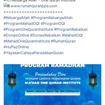
www.rumahquranppa.com
=======================
#KeluargaAllah
#ProgramKeluargaAllah
#ProgramMahadOQI
#ProgramOQI
#ProgramOneQuranInstitute
#ProgramKebaikan
#DonasiOnline
#DonasiKebaikan
#MahadOQI
#MahadOneQuranInstitute
#RumahQuran
#HuffazOnline
#YayasanCahayaPeradabanQuran