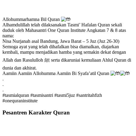
Allohummarhamna Bil Quran
Alhamdulillah telah dilaksanakan Tasmi’ Hafalan Quran sekali
duduk oleh Mahasantri One Quran Institute Angkatan 7 & 8 atas
nama:
Nisa Nurjanah asal Bandung, Jawa Barat – 5 Juz (Juz 26-30)
Semoga ayat yang telah dihafalkan bisa diamalkan, diajarkan
kembali, mampu menjadikan hamba yang semakin dekat dengan
Allah dan Rasululloh ﷺ serta dikaruniai kemuliaan Ahlul Quran di
dunia dan akhirat.
Aamiin Aamiin Allohumma Aamiin Bi Syafa’atil Quran
.
.
.
#tasmialquran
#tasmisantri
#tasmi5juz
#santritahfizh
#onequraninstitute
Pesantren Karakter Quran