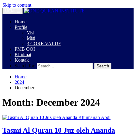
Skip to content
MENU
Home
Profile
Visi
Misi
3 CORE VALUE
PMB OQI
Khidmat
Kontak
Search for:
Home
2024
December
Month:
December 2024
Tasmi Al Quran 10 Juz oleh Ananda