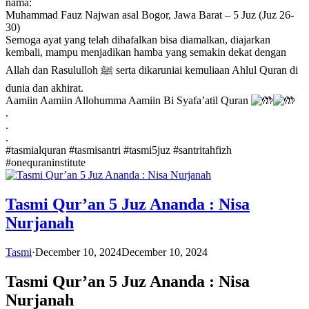
nama:
Muhammad Fauz Najwan asal Bogor, Jawa Barat – 5 Juz (Juz 26-
30)
Semoga ayat yang telah dihafalkan bisa diamalkan, diajarkan
kembali, mampu menjadikan hamba yang semakin dekat dengan
Allah dan Rasululloh ﷺ serta dikaruniai kemuliaan Ahlul Quran di
dunia dan akhirat.
Aamiin Aamiin Allohumma Aamiin Bi Syafa’atil Quran
.
.
.
#tasmialquran
#tasmisantri
#tasmi5juz
#santritahfizh
#onequraninstitute
Tasmi Qur’an 5 Juz Ananda : Nisa
Nurjanah
Tasmi
·
December 10, 2024
December 10, 2024
Tasmi Qur’an 5 Juz Ananda : Nisa
Nurjanah