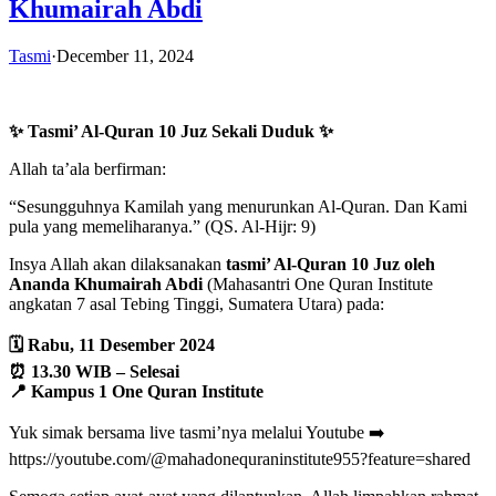
Khumairah Abdi
Tasmi
·
December 11, 2024
✨ Tasmi’ Al-Quran 10 Juz Sekali Duduk ✨
Allah ta’ala berfirman:
“Sesungguhnya Kamilah yang menurunkan Al-Quran. Dan Kami
pula yang memeliharanya.” (QS. Al-Hijr: 9)
Insya Allah akan dilaksanakan
tasmi’ Al-Quran 10 Juz oleh
Ananda Khumairah Abdi
(Mahasantri One Quran Institute
angkatan 7 asal Tebing Tinggi, Sumatera Utara) pada:
🗓️ Rabu, 11 Desember 2024
⏰ 13.30 WIB – Selesai
📍 Kampus 1 One Quran Institute
Yuk simak bersama live tasmi’nya melalui Youtube ➡️
https://youtube.com/@mahadonequraninstitute955?feature=shared