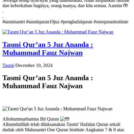
Semoga setiap ayat-ayat yang dilantunkan, Allah limpahkan rahmat
dan keberkahan baginya, orang tuanya, dan kita semua. Aamiin 🤲
.
.
#tasmisantri #tasmiquran10juz #penghafalquran #onequraninstitute
Tasmi Qur’an 5 Juz Ananda :
Muhammad Fauz Najwan
Tasmi
·
December 10, 2024
Tasmi Qur’an 5 Juz Ananda :
Muhammad Fauz Najwan
Allohummarhamna Bil Quran
Alhamdulillah telah dilaksanakan Tasmi’ Hafalan Quran sekali
duduk oleh Mahasantri One Quran Institute Angkatan 7 & 8 atas