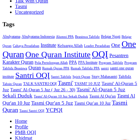
Talk With Quran
Tasmi
Uncategorized
Tags
Abulyatama
Abulyatama Indonesia
Belajar Ngaji
Alumni PPA
Beasiswa Tahfidz
Belajar
One
One
Institute
Keluarga Allah
Quran
Cahaya Peradaban
Leader Peradaban
OQI
Quran
One Quran Institute
Pesantren
Karakter Quran
PPA
PPA Institute
Pola Pertolongan Allah
Program Tahfidz
Program
Quran
santri one quran
Tahfidz Beasiswa
Rumah Quran PPA
Rumah Tahfidz PPA
santri
Santri OQI
Tahfidz
institute
Story Mahasantri
Santri Tahfidz
Spirit Quran
Tasmi'
Tasmi' Al-Quran 5
TALK SANTRI OQI
TASMI' 10 JUZ
Tahsin Quran
Tasmi' Al-Quran 5 Juz
Juz
Tasmi' Al-Quran 5 Juz ( Juz 26 - 30)
Sekali Duduk
Tasmi Al
Tasmi Al Qur'an
Tasmi' Al-Quran 10 Juz Sekali Duduk
Tasmi
Tasmi Qur'an 5 Juz
Qur'an 10 Juz
Tasmi Qur'an 10 Juz
Quran
YCPQI
Tasmi Santri OQI
Home
Profile
PMB OQI
Khidmat