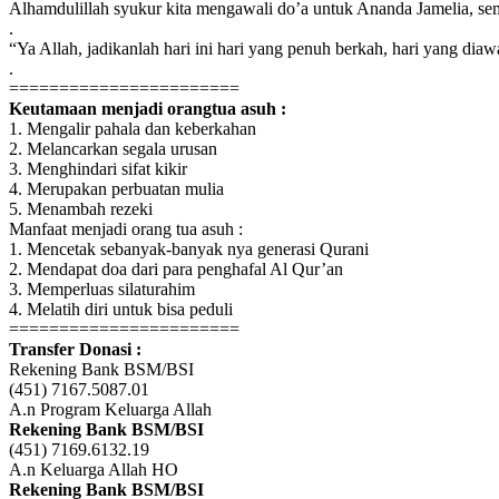
Alhamdulillah syukur kita mengawali do’a untuk Ananda Jamelia, sem
.
“Ya Allah, jadikanlah hari ini hari yang penuh berkah, hari yang di
.
=======================
Keutamaan menjadi orangtua asuh :
1. Mengalir pahala dan keberkahan
2. Melancarkan segala urusan
3. Menghindari sifat kikir
4. Merupakan perbuatan mulia
5. Menambah rezeki
Manfaat menjadi orang tua asuh :
1. Mencetak sebanyak-banyak nya generasi Qurani
2. Mendapat doa dari para penghafal Al Qur’an
3. Memperluas silaturahim
4. Melatih diri untuk bisa peduli
=======================
Transfer Donasi :
Rekening Bank BSM/BSI
(451) 7167.5087.01
A.n Program Keluarga Allah
Rekening Bank BSM/BSI
(451) 7169.6132.19
A.n Keluarga Allah HO
Rekening Bank BSM/BSI