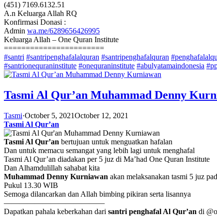
(451) 7169.6132.51
A.n Keluarga Allah RQ
Konfirmasi Donasi :
Admin
wa.me/6289656426995
Keluarga Allah – One Quran Institute
=======================
#santri
#santripenghafalalquran
#santripenghafalquran
#penghafalalq
#santrionequraninstitute
#onequraninstitute
#abulyatamaindonesia
#pp
Tasmi Al Qur’an Muhammad Denny Kurn
Tasmi
·
October 5, 2021
October 12, 2021
Tasmi Al Qur’an
Tasmi Al Qur’an
bertujuan untuk menguatkan hafalan
Dan untuk memacu semangat yang lebih lagi untuk menghafal
Tasmi Al Qur’an diadakan per 5 juz di Ma’had One Quran Institute
Dan Alhamdulillah sahabat kita
Muhammad Denny Kurniawan
akan melaksanakan tasmi 5 juz pa
Pukul 13.30 WIB
Semoga dilancarkan dan Allah bimbing pikiran serta lisannya
—————————————
Dapatkan pahala keberkahan dari
santri penghafal Al Qur’an
di @on