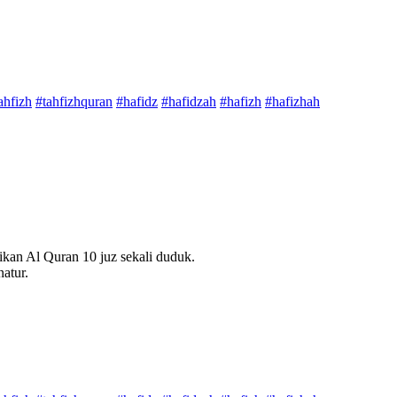
ahfizh
#tahfizhquran
#hafidz
#hafidzah
#hafizh
#hafizhah
kan Al Quran 10 juz sekali duduk.
atur.