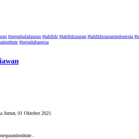
uran
#penghafalquran
#tahfidz
#tahfidzquran
#tahfidzquranindonesia
#t
ainstitute
#peradabaneoa
iawan
da Jumat, 01 Oktober 2021
equraninstitute .