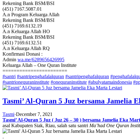
Rekening Bank BSM/BSI
(451) 7167.5087.01
A.n Program Keluarga Allah
Rekening Bank BSM/BSI
(451) 7169.6132.19
A.n Keluarga Allah HO
Rekening Bank BSM/BSI
(451) 7169.6132.51
A.n Keluarga Allah RQ
Konfirmasi Donasi :
Admin
wa.me/6289656426995
Keluarga Allah – One Quran Institute
=======================
#santri
#santripenghafalalquran
#santripenghafalquran
#penghafalalq
#santrionequraninstitute
#onequraninstitute
#abulyatamaindonesia
#pp
Tasmi’ Al-Quran 5 Juz bersama Jamelia E
Tasmi
·
December 7, 2021
Tasmi’ Al-Quran 5 Juz ( Juz 26 – 30 ) bersama Jamelia Eka Mart
asal Kabupaten Siak, Riau, salah satu santri
Ma’had One Quran Instit
.