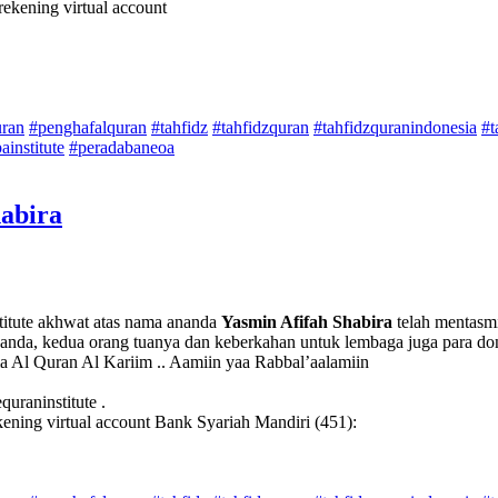
rekening virtual account
uran
#penghafalquran
#tahfidz
#tahfidzquran
#tahfidzquranindonesia
#t
ainstitute
#peradabaneoa
habira
titute akhwat atas nama ananda
Yasmin Afifah Shabira
telah mentasmi
anda, kedua orang tuanya dan keberkahan untuk lembaga juga para don
a Al Quran Al Kariim .. Aamiin yaa Rabbal’aalamiin
uraninstitute .
ening virtual account Bank Syariah Mandiri (451):