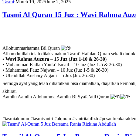
Tasmi
·
March 19, 2025
June 2, 2025
Tasmi Al Quran 15 Juz : Wavi Rahma Auz
Allohummarhamna Bil Quran
Alhamdulillah telah dilaksanakan Tasmi’ Hafalan Quran sekali dudu
• Wavi Rahma Auzura – 15 Juz (Juz 1-10 & 26-30)
• Muhammad Fadlan Yanfa’ Ismail – 10 Juz (Juz 1-5 & 26-30)
• Muhammad Fauz Najwan – 10 Juz (Juz 1-5 & 26-30)
• Ubaidillah Anshary Algani – 5 Juz (Juz 26-30)
Semoga ayat yang telah dihafalkan bisa diamalkan, diajarkan kembali, mampu menjadikan hamb
akhirat.
Aamiin Aamiin Allohumma Aamiin Bi Syafa’atil Quran
.
.
.
#tasmialquran
#tasmisantri
#alquran
#santritahfizh
#pesantrenkarakte