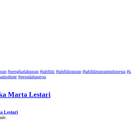
uran
#penghafalquran
#tahfidz
#tahfidzquran
#tahfidzquranindonesia
#t
ainstitute
#peradabaneoa
ka Marta Lestari
a Lestari
ute
.