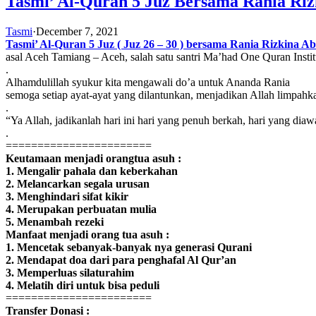
Tasmi’ Al-Quran 5 Juz Bersama Rania Riz
Tasmi
·
December 7, 2021
Tasmi’ Al-Quran 5 Juz ( Juz 26 – 30 ) bersama Rania Rizkina A
asal Aceh Tamiang – Aceh, salah satu santri Ma’had One Quran Instit
.
Alhamdulillah syukur kita mengawali do’a untuk Ananda Rania
semoga setiap ayat-ayat yang dilantunkan, menjadikan Allah limpahk
.
“Ya Allah, jadikanlah hari ini hari yang penuh berkah, hari yang di
.
=======================
Keutamaan menjadi orangtua asuh :
1. Mengalir pahala dan keberkahan
2. Melancarkan segala urusan
3. Menghindari sifat kikir
4. Merupakan perbuatan mulia
5. Menambah rezeki
Manfaat menjadi orang tua asuh :
1. Mencetak sebanyak-banyak nya generasi Qurani
2. Mendapat doa dari para penghafal Al Qur’an
3. Memperluas silaturahim
4. Melatih diri untuk bisa peduli
=======================
Transfer Donasi :