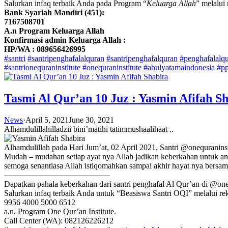
Salurkan infaq terbaik Anda pada Program “
Keluarga Allah
” melalui 
Bank Syariah Mandiri (451):
7167508701
A.n Program Keluarga Allah
Konfirmasi admin Keluarga Allah :
HP/WA : 089656426995
#santri
#santripenghafalalquran
#santripenghafalquran
#penghafalalq
#santrionequraninstitute
#onequraninstitute
#abulyatamaindonesia
#pp
Tasmi Al Qur’an 10 Juz : Yasmin Afifah S
News
·
April 5, 2021
June 30, 2021
Alhamdulillahilladzii bini’matihi tatimmushaalihaat ..
Alhamdulillah pada Hari Jum’at, 02 April 2021, Santri @onequranins
Mudah – mudahan setiap ayat nya Allah jadikan keberkahan untuk an
semoga senantiasa Allah istiqomahkan sampai akhir hayat nya bersam
—————————————
Dapatkan pahala keberkahan dari santri penghafal Al Qur’an di @oneq
Salurkan infaq terbaik Anda untuk “Beasiswa Santri OQI” melalui rek
9956 4000 5000 6512
a.n. Program One Qur’an Institute.
Call Center (WA): 082126226212