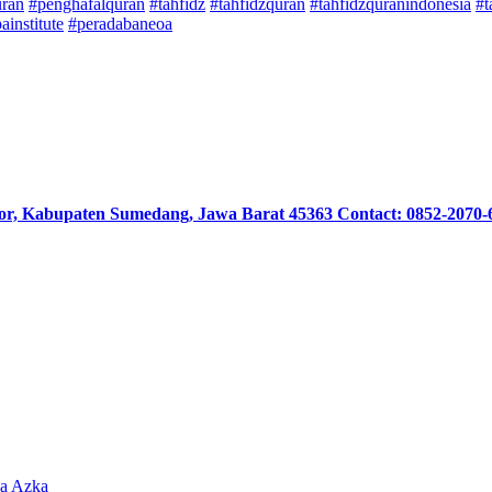
uran
#penghafalquran
#tahfidz
#tahfidzquran
#tahfidzquranindonesia
#t
ainstitute
#peradabaneoa
or, Kabupaten Sumedang, Jawa Barat 45363 Contact: 0852-2070-
sa Azka