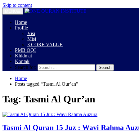
Skip to content
MENU
Home
Profile
Visi
Misi
3 CORE VALUE
PMB OQI
Khidmat
Kontak
Search for:
Home
Posts tagged “Tasmi Al Qur’an”
Tag:
Tasmi Al Qur’an
Tasmi Al Quran 15 Juz : Wavi Rahma Auz