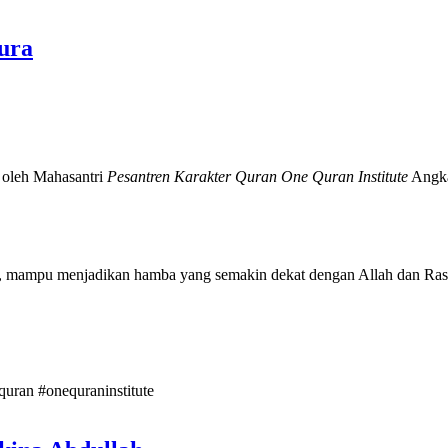
ura
k oleh Mahasantri
Pesantren Karakter Quran One Quran Institute
Angka
a yang semakin dekat dengan Allah dan Rasululloh ﷺ serta dikaruniai kemuliaan Ahlul Quran di
rquran
#onequraninstitute