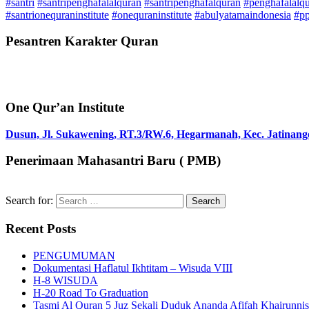
#santri
#santripenghafalalquran
#santripenghafalquran
#penghafalalq
#santrionequraninstitute
#onequraninstitute
#abulyatamaindonesia
#pp
Pesantren Karakter Quran
One Qur’an Institute
Dusun, Jl. Sukawening, RT.3/RW.6, Hegarmanah, Kec. Jatinang
Penerimaan Mahasantri Baru ( PMB)
Search for:
Recent Posts
PENGUMUMAN
Dokumentasi Haflatul Ikhtitam – Wisuda VIII
H-8 WISUDA
H-20 Road To Graduation
Tasmi Al Quran 5 Juz Sekali Duduk Ananda Afifah Khairunni