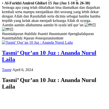
•
Al-Faridzi Amirul Ghifari 15 Juz (Juz 1-10 & 26-30)
Semoga apa yang telah dihafalkan bisa diamalkan dan diajarkan
kembali serta mampu menjadikan diri seorang yang lebih dekat
dengan Allah dan Rasulullah serta dicinta sebagai hamba hamba
terpilih yang kelak akan menjadi keluarga Allah di syurga.
Aamiin aamiin allahumma aamiin bi syafa’atil qur’an
#tasmialquran
#tahfidz
#santri
#tasmisantri
#penghafalquran
#santritahfidz
#quran
#onequraninstitute
Tasmi’ Qur’an 10 Juz : Ananda Nurul
Laila
Tasmi
·
April 6, 2024
Tasmi’ Qur’an 10 Juz : Ananda Nurul
Laila