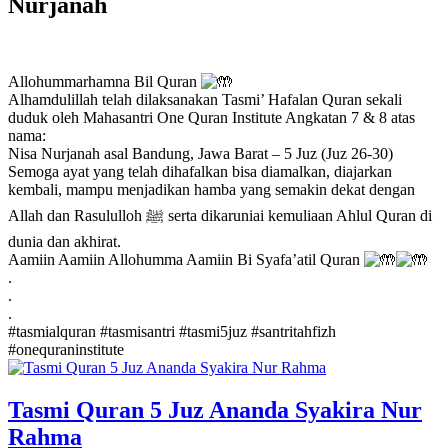
Nurjanah
Allohummarhamna Bil Quran
Alhamdulillah telah dilaksanakan Tasmi’ Hafalan Quran sekali
duduk oleh Mahasantri One Quran Institute Angkatan 7 & 8 atas
nama:
Nisa Nurjanah asal Bandung, Jawa Barat – 5 Juz (Juz 26-30)
Semoga ayat yang telah dihafalkan bisa diamalkan, diajarkan
kembali, mampu menjadikan hamba yang semakin dekat dengan
Allah dan Rasululloh ﷺ serta dikaruniai kemuliaan Ahlul Quran di
dunia dan akhirat.
Aamiin Aamiin Allohumma Aamiin Bi Syafa’atil Quran
.
.
.
#tasmialquran
#tasmisantri
#tasmi5juz
#santritahfizh
#onequraninstitute
Tasmi Quran 5 Juz Ananda Syakira Nur
Rahma