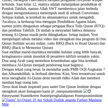
tertunda. Saat kelas 12, niatnya adalah melanjutkan pendidikan di
Pondok Tahfizh, namun Allah SWT memberinya jalan berbeda
dengan mengizinkannya menempuh studi di sebuah Universitas.
Selepas kuliah, ia kembali ke almamaternya untuk mengabdi.
Awalnya, ia berharap bisa mengajar Pendidikan Agama Islam,
namun justru ditugaskan sebagai pengajar Baca Tulis Quran (BTQ)
dan pembina Tahfizh. Di sinilah ia menyadari bahwa ilmunya
tentang Al-Quran masih perlu ditingkatkan. Setiap malam, Yeni
mempelajari tahsin melalui video dan mengikuti dua program di One
Quran Institute secara online, yaitu BRQ (Back to Read Quran) dan
BMQ (Back to Memorize Quran)
Saat melihat murid-muridnya memiliki hafalan yang lebih banyak,
keinginannya untuk mondok di pesantren tahfizh semakin yakin.
Doa sang Ayah yang memohon kesembuhan agar bisa kembali
membaca Al-Quran menjadi pendorong kuat baginya.
Dengan tekad yang besar, Ia mendaftar pada PMB OQI Angkatan 7
dan Alhamdulillah, ia berhasil diterima. Kini, Yeni termotivasi untuk
terus menghafal Al-Quran demi meraih ridho Allah dan memberi
manfaat bagi orang lain.
Terus ikuti kisah inspiratif para santri One Quran Institute dengan
mengikuti akun Instagram kami
@_onequraninstitute
#storysantri
#santrikeren
#santripenghafalquran
#onequraninstitute