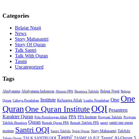
Categories
Belajar Ngaji
News
Story Mahasantri
Story Of Quran
Talk Santri
Talk With Quran
Tasmi
Uncategorized
Tags
Abulyatama
Abulyatama Indonesia
Belajar Ngaji
Alumni PPA
Beasiswa Tahfidz
Belajar
One
One
Institute
Keluarga Allah
Quran
Cahaya Peradaban
Leader Peradaban
OQI
Quran
One Quran Institute
Pesantren
Karakter Quran
PPA
PPA Institute
Pola Pertolongan Allah
Program Tahfidz
Program
Quran
santri one quran
Tahfidz Beasiswa
Rumah Quran PPA
Rumah Tahfidz PPA
santri
Santri OQI
Tahfidz
institute
Story Mahasantri
Santri Tahfidz
Spirit Quran
Tasmi'
Tasmi' Al-Quran 5
TALK SANTRI OQI
TASMI' 10 JUZ
Tahsin Quran