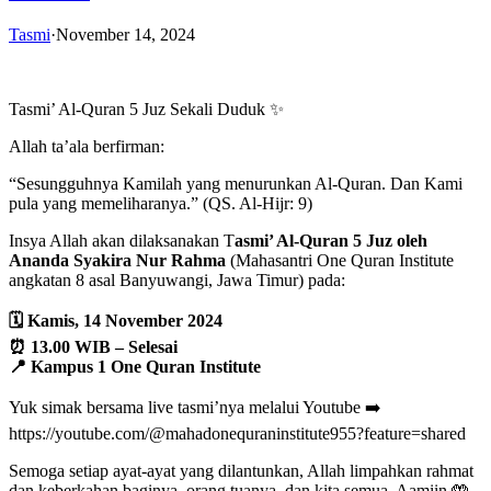
Tasmi
·
November 14, 2024
Tasmi’ Al-Quran 5 Juz Sekali Duduk ✨
Allah ta’ala berfirman:
“Sesungguhnya Kamilah yang menurunkan Al-Quran. Dan Kami
pula yang memeliharanya.” (QS. Al-Hijr: 9)
Insya Allah akan dilaksanakan T
asmi’ Al-Quran 5 Juz oleh
Ananda Syakira Nur Rahma
(Mahasantri One Quran Institute
angkatan 8 asal Banyuwangi, Jawa Timur) pada:
🗓️ Kamis, 14 November 2024
⏰ 13.00 WIB – Selesai
📍 Kampus 1 One Quran Institute
Yuk simak bersama live tasmi’nya melalui Youtube ➡️
https://youtube.com/@mahadonequraninstitute955?feature=shared
Semoga setiap ayat-ayat yang dilantunkan, Allah limpahkan rahmat
dan keberkahan baginya, orang tuanya, dan kita semua. Aamiin 🤲