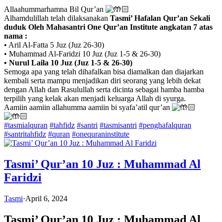
Allaahummarhamna Bil Qur’an
Alhamdulillah telah dilaksanakan
Tasmi’ Hafalan Qur’an Sekali
duduk Oleh Mahasantri One Qur’an Institute
angkatan 7 atas
nama :
• Aril Al-Fatta 5 Juz (Juz 26-30)
• Muhammad Al-Faridzi 10 Juz (Juz 1-5 & 26-30)
• Nurul Laila 10 Juz (Juz 1-5 & 26-30)
Semoga apa yang telah dihafalkan bisa diamalkan dan diajarkan
kembali serta mampu menjadikan diri seorang yang lebih dekat
dengan Allah dan Rasulullah serta dicinta sebagai hamba hamba
terpilih yang kelak akan menjadi keluarga Allah di syurga.
Aamiin aamiin allahumma aamiin bi syafa’atil qur’an
#tasmialquran
#tahfidz
#santri
#tasmisantri
#penghafalquran
#santritahfidz
#quran
#onequraninstitute
Tasmi’ Qur’an 10 Juz : Muhammad Al
Faridzi
Tasmi
·
April 6, 2024
Tasmi’ Qur’an 10 Juz : Muhammad Al