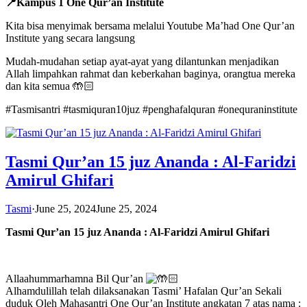
📍Kampus 1 One Qur’an Institute
Kita bisa menyimak bersama melalui Youtube Ma’had One Qur’an
Institute yang secara langsung
Mudah-mudahan setiap ayat-ayat yang dilantunkan menjadikan
Allah limpahkan rahmat dan keberkahan baginya, orangtua mereka
dan kita semua 🤲🏻
#Tasmisantri #tasmiquran10juz #penghafalquran #onequraninstitute
Tasmi Qur’an 15 juz Ananda : Al-Faridzi
Amirul Ghifari
Tasmi
·
June 25, 2024
June 25, 2024
Tasmi Qur’an 15 juz Ananda : Al-Faridzi Amirul Ghifari
Allaahummarhamna Bil Qur’an
Alhamdulillah telah dilaksanakan Tasmi’ Hafalan Qur’an Sekali
duduk Oleh Mahasantri One Qur’an Institute angkatan 7 atas nama :