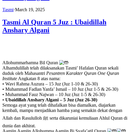
Tasmi
·
March 19, 2025
Tasmi Al Quran 5 Juz : Ubaidillah
Anshary Algani
Allohummarhamna Bil Quran
Alhamdulillah telah dilaksanakan Tasmi’ Hafalan Quran sekali
duduk oleh Mahasantri
Pesantren Karakter Quran One Quran
Institute
Angkatan 8 atas nama:
• Wavi Rahma Auzura – 15 Juz (Juz 1-10 & 26-30)
• Muhammad Fadlan Yanfa’ Ismail – 10 Juz (Juz 1-5 & 26-30)
• Muhammad Fauz Najwan – 10 Juz (Juz 1-5 & 26-30)
•
Ubaidillah Anshary Algani – 5 Juz (Juz 26-30)
Semoga ayat yang telah dihafalkan bisa diamalkan, diajarkan
kembali, mampu menjadikan hamba yang semakin dekat dengan
Allah dan Rasululloh ﷺ serta dikaruniai kemuliaan Ahlul Quran di
dunia dan akhirat.
Aamiin Aamiin Allohumma Aamiin Bi Syafa’atil Quran