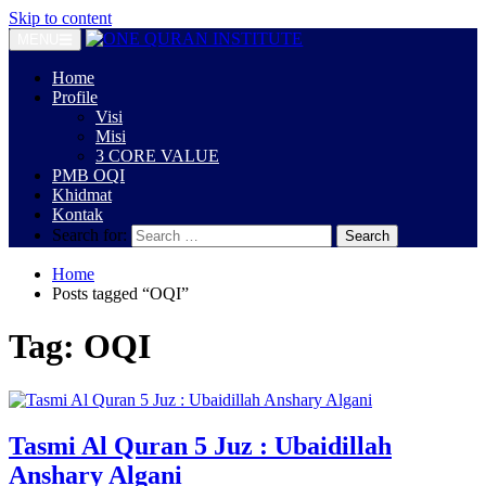
Skip to content
MENU
Home
Profile
Visi
Misi
3 CORE VALUE
PMB OQI
Khidmat
Kontak
Search for:
Home
Posts tagged “OQI”
Tag:
OQI
Tasmi Al Quran 5 Juz : Ubaidillah
Anshary Algani