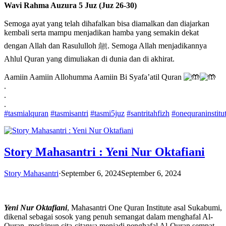
Wavi Rahma Auzura 5 Juz (Juz 26-30)
Semoga ayat yang telah dihafalkan bisa diamalkan dan diajarkan
kembali serta mampu menjadikan hamba yang semakin dekat
dengan Allah dan Rasululloh ﷺ. Semoga Allah menjadikannya
Ahlul Quran yang dimuliakan di dunia dan di akhirat.
Aamiin Aamiin Allohumma Aamiin Bi Syafa’atil Quran
.
.
.
#tasmialquran
#tasmisantri
#tasmi5juz
#santritahfizh
#onequraninstitu
Story Mahasantri : Yeni Nur Oktafiani
Story Mahasantri
·
September 6, 2024
September 6, 2024
Yeni Nur Oktafiani
, Mahasantri One Quran Institute asal Sukabumi,
dikenal sebagai sosok yang penuh semangat dalam menghafal Al-
Quran, meskipun cita-citanya menjadi penghafal Al-Quran sempat