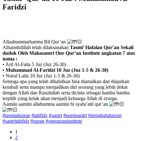
Faridzi
Allaahummarhamna Bil Qur’an
Alhamdulillah telah dilaksanakan
Tasmi’ Hafalan Qur’an Sekali
duduk Oleh Mahasantri One Qur’an Institute
angkatan 7 atas
nama :
• Aril Al-Fatta 5 Juz (Juz 26-30)
• Muhammad Al-Faridzi 10 Juz (Juz 1-5 & 26-30)
• Nurul Laila 10 Juz (Juz 1-5 & 26-30)
Semoga apa yang telah dihafalkan bisa diamalkan dan diajarkan
kembali serta mampu menjadikan diri seorang yang lebih dekat
dengan Allah dan Rasulullah serta dicinta sebagai hamba hamba
terpilih yang kelak akan menjadi keluarga Allah di syurga.
Aamiin aamiin allahumma aamiin bi syafa’atil qur’an
#tasmialquran
#tahfidz
#santri
#tasmisantri
#penghafalquran
#santritahfidz
#quran
#onequraninstitute
1
2