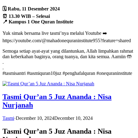
🗓️ Rabu, 11 Desember 2024
⏰ 13.30 WIB – Selesai
📍 Kampus 1 One Quran Institute
Yuk simak bersama live tasmi’nya melalui Youtube ➡️
https://youtube.com/@mahadonequraninstitute955?feature=shared
Semoga setiap ayat-ayat yang dilantunkan, Allah limpahkan rahmat
dan keberkahan baginya, orang tuanya, dan kita semua. Aamiin 🤲
.
.
#tasmisantri #tasmiquran10juz #penghafalquran #onequraninstitute
Tasmi Qur’an 5 Juz Ananda : Nisa
Nurjanah
Tasmi
·
December 10, 2024
December 10, 2024
Tasmi Qur’an 5 Juz Ananda : Nisa