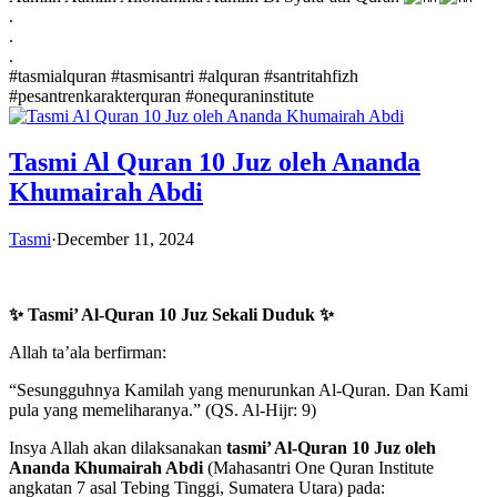
.
.
.
#tasmialquran
#tasmisantri
#alquran
#santritahfizh
#pesantrenkarakterquran
#onequraninstitute
Tasmi Al Quran 10 Juz oleh Ananda
Khumairah Abdi
Tasmi
·
December 11, 2024
✨ Tasmi’ Al-Quran 10 Juz Sekali Duduk ✨
Allah ta’ala berfirman:
“Sesungguhnya Kamilah yang menurunkan Al-Quran. Dan Kami
pula yang memeliharanya.” (QS. Al-Hijr: 9)
Insya Allah akan dilaksanakan
tasmi’ Al-Quran 10 Juz oleh
Ananda Khumairah Abdi
(Mahasantri One Quran Institute
angkatan 7 asal Tebing Tinggi, Sumatera Utara) pada: