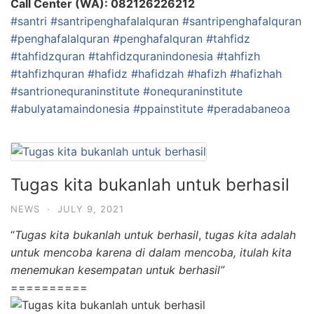
Call Center (WA): 082126226212
#santri
#santripenghafalalquran
#santripenghafalquran
#penghafalalquran
#penghafalquran
#tahfidz
#tahfidzquran
#tahfidzquranindonesia
#tahfizh
#tahfizhquran
#hafidz
#hafidzah
#hafizh
#hafizhah
#santrionequraninstitute
#onequraninstitute
#abulyatamaindonesia
#ppainstitute
#peradabaneoa
Tugas kita bukanlah untuk berhasil
NEWS
·
JULY 9, 2021
“
Tugas kita bukanlah untuk berhasil
,
tugas kita adalah
untuk mencoba karena di dalam mencoba, itulah kita
menemukan kesempatan untuk berhasil”
==========