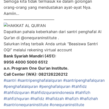
Semoga kita tidak termasuk ke dalam golongan
orang-orang yang mendustakan ayat-ayat Nya.
Aamiin…
—————————————
Dapatkan pahala keberkahan dari santri penghafal Al
Qur’an di @onequraninstitute .
Salurkan infaq terbaik Anda untuk “Beasiswa Santri
OQI” melalui rekening virtual account
Bank Syariah Mandiri (451):
9956 4000 5000 6512
a.n. Program One Qur’an Institute.
Call Center (WA): 082126226212
#santri
#santripenghafalalquran
#santripenghafalquran
#penghafalalquran
#penghafalquran
#tahfidz
#tahfidzquran
#tahfidzquranindonesia
#tahfizh
#tahfizhquran
#hafidz
#hafidzah
#hafizh
#hafizhah
#santrionequraninstitute
#onequraninstitute