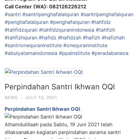
Call Center (WA): 082126226212
#santri
#santripenghafalalquran
#santripenghafalquran
#penghafalalquran
#penghafalquran
#tahfidz
#tahfidzquran
#tahfidzquranindonesia
#tahfizh
#tahfizhquran
#hafidz
#hafidzah
#hafizh
#hafizhah
#santrionequraninstitute
#onequraninstitute
#abulyatamaindonesia
#ppainstitute
#peradabaneoa
Perpindahan Santri Ikhwan OQI
NEWS
·
JULY 13, 2021
Perpindahan Santri Ikhwan OQI
Alhamdulillaah pada Sabtu, 19 Juni 2021 telah
dilaksanakan kegiatan perpindahan asrama santri