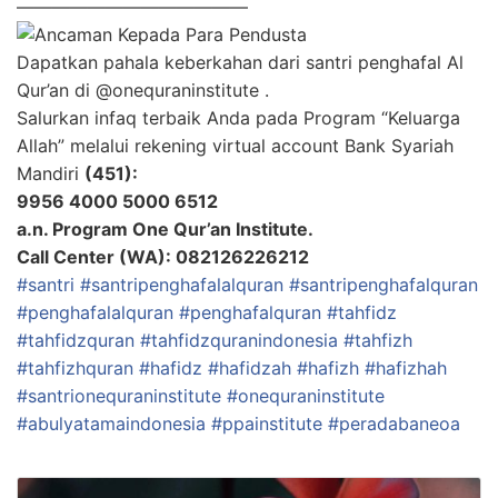
—————————————
Dapatkan pahala keberkahan dari santri penghafal Al
Qur’an di @onequraninstitute .
Salurkan infaq terbaik Anda pada Program “Keluarga
Allah” melalui rekening virtual account Bank Syariah
Mandiri
(451):
9956 4000 5000 6512
a.n. Program One Qur’an Institute.
Call Center (WA): 082126226212
#santri
#santripenghafalalquran
#santripenghafalquran
#penghafalalquran
#penghafalquran
#tahfidz
#tahfidzquran
#tahfidzquranindonesia
#tahfizh
#tahfizhquran
#hafidz
#hafidzah
#hafizh
#hafizhah
#santrionequraninstitute
#onequraninstitute
#abulyatamaindonesia
#ppainstitute
#peradabaneoa