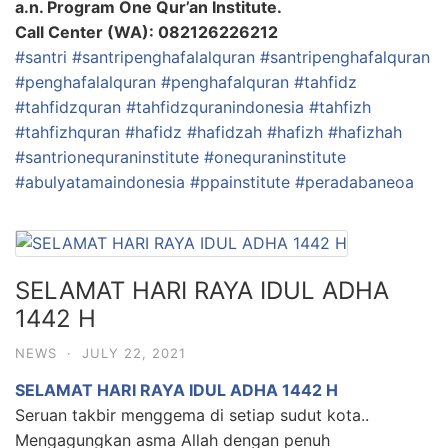
a.n. Program One Qur’an Institute.
Call Center (WA): 082126226212
#santri
#santripenghafalalquran
#santripenghafalquran
#penghafalalquran
#penghafalquran
#tahfidz
#tahfidzquran
#tahfidzquranindonesia
#tahfizh
#tahfizhquran
#hafidz
#hafidzah
#hafizh
#hafizhah
#santrionequraninstitute
#onequraninstitute
#abulyatamaindonesia
#ppainstitute
#peradabaneoa
SELAMAT HARI RAYA IDUL ADHA
1442 H
NEWS
·
JULY 22, 2021
SELAMAT HARI RAYA IDUL ADHA 1442 H
Seruan takbir menggema di setiap sudut kota..
Mengagungkan asma Allah dengan penuh