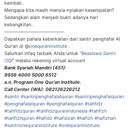
kembali..
Mengapa kita masih menyia-nyiakan kesempatan?
Sedangkan alam menjadi bukti adanya hari
kebangkitan..
—————————————
Dapatkan pahala keberkahan dari santri penghafal Al
Qur’an di @
onequraninstitute
.
Salurkan infaq terbaik Anda untuk “
Beasiswa Santri
OQI
” melalui rekening virtual account
Bank Syariah Mandiri (451):
9956 4000 5000 6512
a.n. Program One Qur’an Institute.
Call Center (WA): 082126226212
#santri
#santripenghafalalquran
#santripenghafalquran
#penghafalalquran
#penghafalquran
#tahfidz
#tahfidzquran
#tahfidzquranindonesia
#tahfizh
#tahfizhquran
#hafidz
#hafidzah
#hafizh
#hafizhah
#santrionequraninstitute
#onequraninstitute