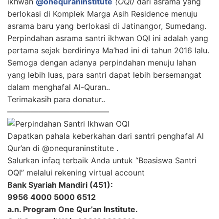
ikhwan
@onequraninstitute
(OQI)
dari asrama yang
berlokasi di Komplek Marga Asih Residence menuju
asrama baru yang berlokasi di Jatinangor, Sumedang.
Perpindahan asrama santri ikhwan OQI ini adalah yang
pertama sejak berdirinya Ma’had ini di tahun 2016 lalu.
Semoga dengan adanya perpindahan menuju lahan
yang lebih luas, para santri dapat lebih bersemangat
dalam menghafal Al-Quran..
Terimakasih para donatur..
—————————————
Dapatkan pahala keberkahan dari santri penghafal Al
Qur’an di @onequraninstitute .
Salurkan infaq terbaik Anda untuk “Beasiswa Santri
OQI” melalui rekening virtual account
Bank Syariah Mandiri (451):
9956 4000 5000 6512
a.n. Program One Qur’an Institute.