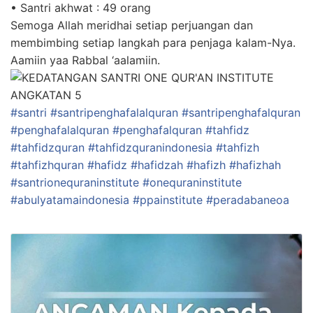
• Santri akhwat : 49 orang
Semoga Allah meridhai setiap perjuangan dan
membimbing setiap langkah para penjaga kalam-Nya.
Aamiin yaa Rabbal ‘aalamiin.
#santri
#santripenghafalalquran
#santripenghafalquran
#penghafalalquran
#penghafalquran
#tahfidz
#tahfidzquran
#tahfidzquranindonesia
#tahfizh
#tahfizhquran
#hafidz
#hafidzah
#hafizh
#hafizhah
#santrionequraninstitute
#onequraninstitute
#abulyatamaindonesia
#ppainstitute
#peradabaneoa