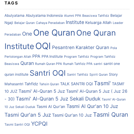
TAGS
Abulyatama
Abulyatama Indonesia
Belajar
Alumni PPA
Beasiswa Tahfidz
Institute
Keluarga Allah
Ngaji
Belajar Quran
Cahaya Peradaban
Leader
One Quran
One Quran
One
Peradaban
OQI
Institute
Pesantren Karakter Quran
Pola
PPA
PPA Institute
Pertolongan Allah
Program Tahfidz
Program Tahfidz
Quran
santri one
Beasiswa
Rumah Quran PPA
Rumah Tahfidz PPA
santri
Santri OQI
quran institute
Story
Santri Tahfidz
Spirit Quran
Tasmi'
Tahfidz
TALK SANTRI OQI
TASMI'
Mahasantri
Tahsin Quran
Tasmi' Al-Quran 5 Juz
Tasmi' Al-Quran 5 Juz ( Juz 26
10 JUZ
Tasmi' Al-Quran 5 Juz Sekali Duduk
- 30)
Tasmi' Al-Quran
Tasmi Al Qur'an 10 Juz
Tasmi Al Qur'an
10 Juz Sekali Duduk
Tasmi Quran
Tasmi Qur'an 5 Juz
Tasmi Qur'an 10 Juz
YCPQI
Tasmi Santri OQI