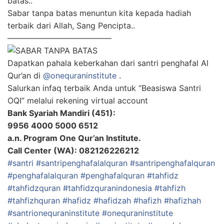
batas..
Sabar tanpa batas menuntun kita kepada hadiah
terbaik dari Allah, Sang Pencipta..
—————————————
Dapatkan pahala keberkahan dari santri penghafal Al
Qur’an di
@onequraninstitute
.
Salurkan infaq terbaik Anda untuk “Beasiswa Santri
OQI” melalui rekening virtual account
Bank Syariah Mandiri (451):
9956 4000 5000 6512
a.n. Program One Qur’an Institute.
Call Center (WA): 082126226212
#santri
#santripenghafalalquran
#santripenghafalquran
#penghafalalquran
#penghafalquran
#tahfidz
#tahfidzquran
#tahfidzquranindonesia
#tahfizh
#tahfizhquran
#hafidz
#hafidzah
#hafizh
#hafizhah
#santrionequraninstitute
#onequraninstitute