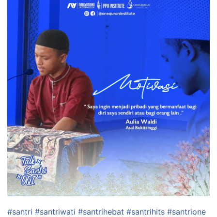
#
santri
#
santriwati
#
santrihebat
#
santrihits
#
santrione