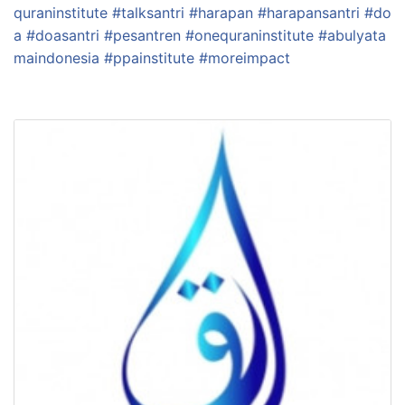
quraninstitute
#
talksantri
#
harapan
#
harapansantri
#
do
a
#
doasantri
#
pesantren
#
onequraninstitute
#
abulyata
maindonesia
#
ppainstitute
#
moreimpact