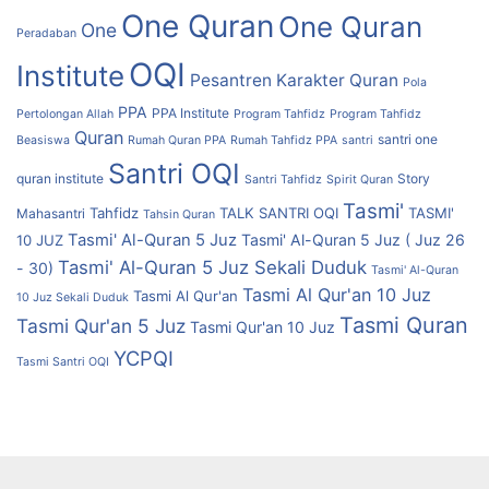
One Quran
One Quran
One
Peradaban
OQI
Institute
Pesantren Karakter Quran
Pola
PPA
PPA Institute
Pertolongan Allah
Program Tahfidz
Program Tahfidz
Quran
santri one
Beasiswa
Rumah Quran PPA
Rumah Tahfidz PPA
santri
Santri OQI
quran institute
Story
Santri Tahfidz
Spirit Quran
Tasmi'
Tahfidz
TALK SANTRI OQI
TASMI'
Mahasantri
Tahsin Quran
Tasmi' Al-Quran 5 Juz
Tasmi' Al-Quran 5 Juz ( Juz 26
10 JUZ
Tasmi' Al-Quran 5 Juz Sekali Duduk
- 30)
Tasmi' Al-Quran
Tasmi Al Qur'an 10 Juz
Tasmi Al Qur'an
10 Juz Sekali Duduk
Tasmi Quran
Tasmi Qur'an 5 Juz
Tasmi Qur'an 10 Juz
YCPQI
Tasmi Santri OQI