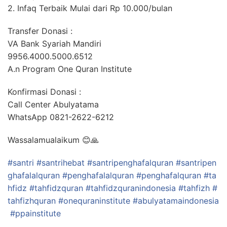
2. Infaq Terbaik Mulai dari Rp 10.000/bulan
Transfer Donasi :
VA Bank Syariah Mandiri
9956.4000.5000.6512
A.n Program One Quran Institute
Konfirmasi Donasi :
Call Center Abulyatama
WhatsApp 0821-2622-6212
Wassalamualaikum
😊
🙏
#
santri
#
santrihebat
#
santripenghafalquran
#
santripen
ghafalalquran
#
penghafalalquran
#
penghafalquran
#
ta
hfidz
#
tahfidzquran
#
tahfidzquranindonesia
#
tahfizh
#
tahfizhquran
#
onequraninstitute
#
abulyatamaindonesia
#
ppainstitute