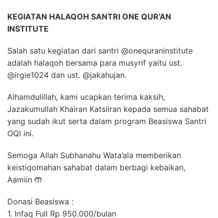
KEGIATAN HALAQOH SANTRI ONE QUR’AN
INSTITUTE
Salah satu kegiatan dari santri @onequraninstitute
adalah halaqoh bersama para musyrif yaitu ust.
@irgie1024 dan ust. @jakahujan.
Alhamdulillah, kami ucapkan terima kaksih,
Jazakumullah Khairan Katsiiran kepada semua sahabat
yang sudah ikut serta dalam program Beasiswa Santri
OQI ini.
Semoga Allah Subhanahu Wata’ala memberikan
keistiqomahan sahabat dalam berbagi kebaikan,
Aamiin
🤲
Donasi Beasiswa :
1. Infaq Full Rp 950.000/bulan