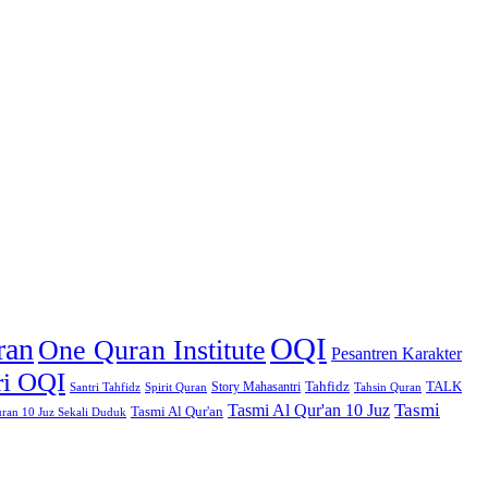
OQI
ran
One Quran Institute
Pesantren Karakter
ri OQI
Tahfidz
TALK
Story Mahasantri
Santri Tahfidz
Spirit Quran
Tahsin Quran
Tasmi
Tasmi Al Qur'an 10 Juz
Tasmi Al Qur'an
uran 10 Juz Sekali Duduk