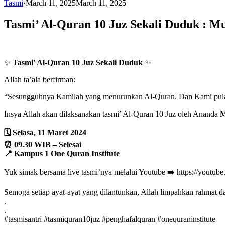
Tasmi
·
March 11, 2025
March 11, 2025
Tasmi’ Al-Quran 10 Juz Sekali Duduk : M
✨
Tasmi’ Al-Quran 10 Juz Sekali Duduk
✨
Allah ta’ala berfirman:
“Sesungguhnya Kamilah yang menurunkan Al-Quran. Dan Kami pula 
Insya Allah akan dilaksanakan tasmi’ Al-Quran 10 Juz oleh Ananda
M
🗓️ Selasa, 11 Maret 2024
⏰ 09.30 WIB – Selesai
📍 Kampus 1 One Quran Institute
Yuk simak bersama live tasmi’nya melalui Youtube ➡️ https://youtu
Semoga setiap ayat-ayat yang dilantunkan, Allah limpahkan rahmat d
.
.
#tasmisantri #tasmiquran10juz #penghafalquran #onequraninstitute