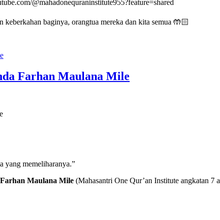
youtube.com/@mahadonequraninstitute955?feature=shared
an keberkahan baginya, orangtua mereka dan kita semua 🤲🏻
anda Farhan Maulana Mile
a yang memeliharanya.”
Farhan Maulana Mile
(Mahasantri One Qur’an Institute angkatan 7 a