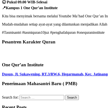
🕣 Pukul 09.00 WIB-Selesai
📍Kampus 1 One Qur’an Institute
Kita bisa menyimak bersama melalui Youtube Ma’had One Qur’an Inst
Mudah-mudahan setiap ayat-ayat yang dilantunkan menjadikan Allah
#Tasmisantri #tasmiquran10juz #penghafalquran #onequraninstitute
Pesantren Karakter Quran
One Qur’an Institute
Dusun, Jl. Sukawening, RT.3/RW.6, Hegarmanah, Kec. Jatinang
Penerimaan Mahasantri Baru ( PMB)
Search for:
Recent Posts