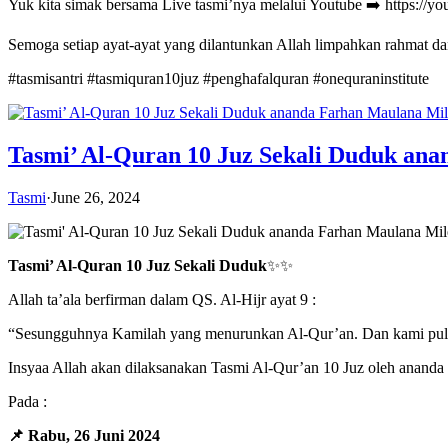
Yuk kita simak bersama Live tasmi’nya melalui Youtube ➡️ https://
Semoga setiap ayat-ayat yang dilantunkan Allah limpahkan rahmat d
#tasmisantri #tasmiquran10juz #penghafalquran #onequraninstitute
Tasmi’ Al-Quran 10 Juz Sekali Duduk an
Tasmi
·
June 26, 2024
Tasmi’ Al-Quran 10 Juz Sekali Duduk
✨✨
Allah ta’ala berfirman dalam QS. Al-Hijr ayat 9 :
“Sesungguhnya Kamilah yang menurunkan Al-Qur’an. Dan kami pul
Insyaa Allah akan dilaksanakan Tasmi Al-Qur’an 10 Juz oleh ananda
Pada :
📌 Rabu, 26 Juni 2024