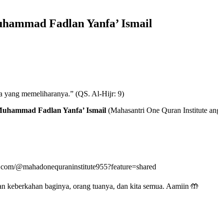
uhammad Fadlan Yanfa’ Ismail
yang memeliharanya.” (QS. Al-Hijr: 9)
uhammad Fadlan Yanfa’ Ismail
(Mahasantri One Quran Institute an
be.com/@mahadonequraninstitute955?feature=shared
an keberkahan baginya, orang tuanya, dan kita semua. Aamiin 🤲