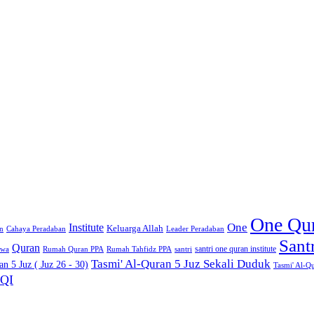
One Qu
One
Institute
Keluarga Allah
an
Cahaya Peradaban
Leader Peradaban
Sant
Quran
santri one quran institute
swa
Rumah Quran PPA
Rumah Tahfidz PPA
santri
Tasmi' Al-Quran 5 Juz Sekali Duduk
n 5 Juz ( Juz 26 - 30)
Tasmi' Al-Q
QI