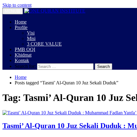
Skip to content
MENU
Home
Profile
Visi
Misi
3 CORE VALUE
PMB OQI
Khidmat
Kontak
Search for:
Home
Posts tagged “Tasmi’ Al-Quran 10 Juz Sekali Duduk”
Tag:
Tasmi’ Al-Quran 10 Juz S
Tasmi’ Al-Quran 10 Juz Sekali Duduk : M