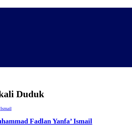
ekali Duduk
uhammad Fadlan Yanfa’ Ismail