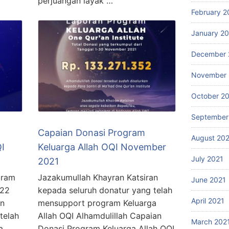
perjuangan layak …
February 2
January 2
December 
November 
October 2
September
Capaian Donasi Program
August 20
I
Keluarga Allah OQI November
July 2021
2021
gram
Jazakumullah Khayran Katsiran
June 2021
022
kepada seluruh donatur yang telah
April 2021
an
mensupport program Keluarga
telah
Allah OQI Alhamdulillah Capaian
March 202
a
Donasi Program Keluarga Allah OQI