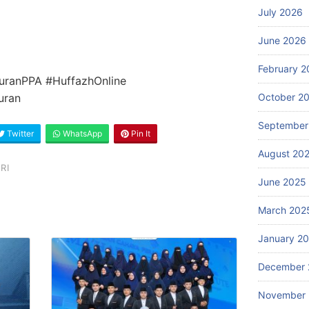
July 2026
June 2026
February 2
uranPPA #HuffazhOnline
October 2
uran
September
Twitter
WhatsApp
Pin It
August 20
RI
June 2025
March 202
January 2
December 
November