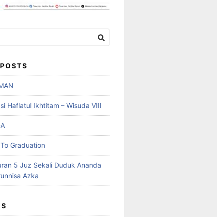
 POSTS
MAN
 Haflatul Ikhtitam – Wisuda VIII
DA
To Graduation
uran 5 Juz Sekali Duduk Ananda
runnisa Azka
ES