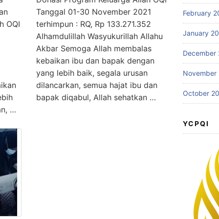
ian
Tanggal 01-30 November 2021
February 2
ah OQI
terhimpun : RQ, Rp 133.271.352
January 2
Alhamdulillah Wasyukurillah Allahu
Akbar Semoga Allah membalas
December 
kebaikan ibu dan bapak dengan
yang lebih baik, segala urusan
November
ikan
dilancarkan, semua hajat ibu dan
October 2
ebih
bapak diqabul, Allah sehatkan …
an, …
YCPQI