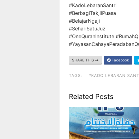
#KadoLebaranSantri
#BerbagiTakjilPuasa
#BelajarNgaji
#SehariSatuJuz
#OneQuranInstitute #RumahQ
#YayasanCahayaPeradabanQ
SHARE THIS
Facebook
TAGS:
#KADO LEBARAN SANT
Related Posts