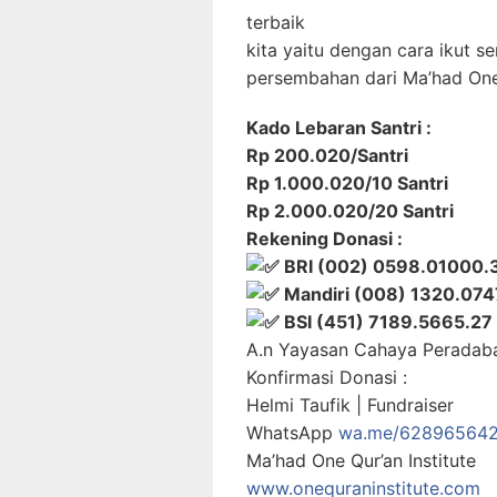
terbaik
kita yaitu dengan cara ikut s
persembahan dari Ma’had One 
Kado Lebaran Santri :
Rp 200.020/Santri
Rp 1.000.020/10 Santri
Rp 2.000.020/20 Santri
Rekening Donasi :
BRI (002) 0598.01000.
Mandiri (008) 1320.07
BSI (451) 7189.5665.27
A.n Yayasan Cahaya Peradab
Konfirmasi Donasi :
Helmi Taufik | Fundraiser
WhatsApp
wa.me/62896564
Ma’had One Qur’an Institute
www.onequraninstitute.com