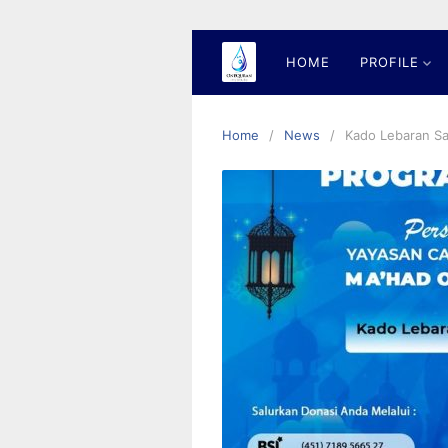
Skip
to
content
HOME
PROFILE
Home
News
Kado Lebaran Sa