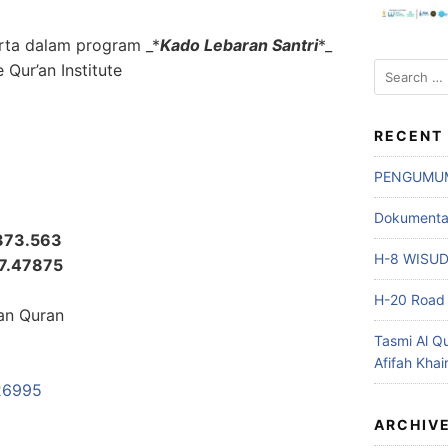
erta dalam program _*
Kado Lebaran Santri
*_
Search
Qur’an Institute
for:
RECENT
PENGUMU
Dokumentasi
373.563
H-8 WISU
47.47875
H-20 Road 
an Quran
Tasmi Al Q
Afifah Khai
26995
ARCHIV