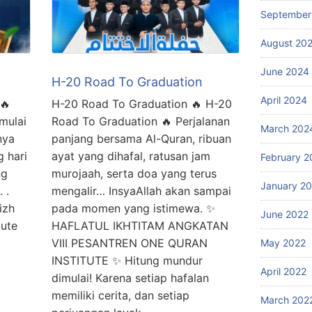
September
August 20
June 2024
H-20 Road To Graduation
April 2024
🔥
H-20 Road To Graduation 🔥 H-20
mulai
Road To Graduation 🔥 Perjalanan
March 202
nya
panjang bersama Al-Quran, ribuan
g hari
ayat yang dihafal, ratusan jam
February 2
ng
murojaah, serta doa yang terus
January 2
 .
mengalir… InsyaAllah akan sampai
izh
pada momen yang istimewa. ✨
June 2022
tute
HAFLATUL IKHTITAM ANGKATAN
VIII PESANTREN ONE QURAN
May 2022
INSTITUTE ✨ Hitung mundur
April 2022
dimulai! Karena setiap hafalan
memiliki cerita, dan setiap
March 202