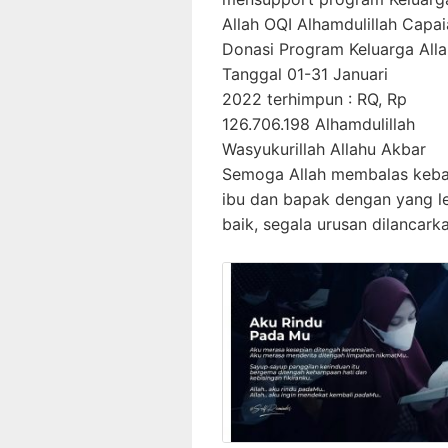
Allah OQI Alhamdulillah Capa
Donasi Program Keluarga All
Tanggal 01-31 Januari
2022 terhimpun : RQ, Rp
126.706.198 Alhamdulillah
Wasyukurillah Allahu Akbar
Semoga Allah membalas keba
ibu dan bapak dengan yang l
baik, segala urusan dilancark