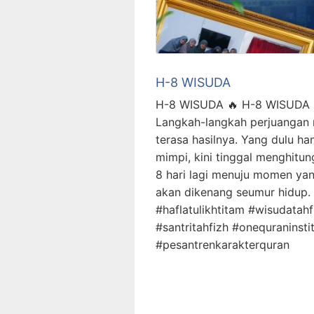
H-8 WISUDA
H-8 WISUDA 🔥 H-8 WISUDA 
Langkah-langkah perjuangan 
terasa hasilnya. Yang dulu ha
mimpi, kini tinggal menghitun
8 hari lagi menuju momen ya
akan dikenang seumur hidup. .
#haflatulikhtitam #wisudatahf
#santritahfizh #onequraninsti
#pesantrenkarakterquran