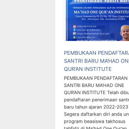
PEMBUKAAN PENDAFTAR
SANTRI BARU MA’HAD ON
QUR’AN INSTITUTE
PEMBUKAAN PENDAFTARAN
SANTRI BARU MA’HAD ONE
QUR’AN INSTITUTE Telah dib
pendaftaran penerimaan santr
baru tahun ajaran 2022-2023
Segera daftarkan diri anda un
program beasiswa takhosus
tahfidz di Ma’had One Qur’an