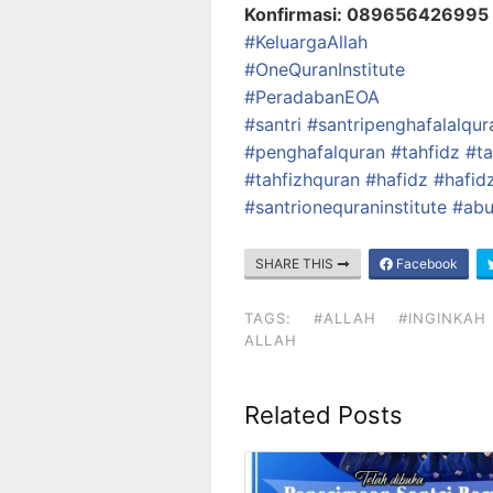
Konfirmasi: 089656426995 (
#KeluargaAllah
#OneQuranInstitute
#PeradabanEOA
#santri
#santripenghafalalqur
#penghafalquran
#tahfidz
#ta
#tahfizhquran
#hafidz
#hafid
#santrionequraninstitute
#abu
SHARE THIS
Facebook
TAGS:
#ALLAH
#INGINKAH
ALLAH
Related Posts