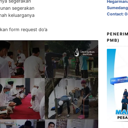
nya segerakan
Hegarmana
urunan segerakan
Sumedang,
Contact: 
ah keluarganya
rkan form request do’a
PENERIM
PMB)