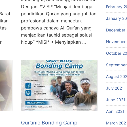
Dengan, *VISI* “Menjadi lembaga
February 2
Barat.
pendidikan Qur’an yang unggul dan
January 2
ikan
profesional dalam mencetak
itas
pembawa cahaya Al-Qur’an yang
December 
x
menjadikan tauhid sebagai solusi
November 
r
hidup” *MISI* ‌• Menyiapkan …
October 2
September
August 20
July 2021
June 2021
April 2021
Qur’anic Bonding Camp
March 202