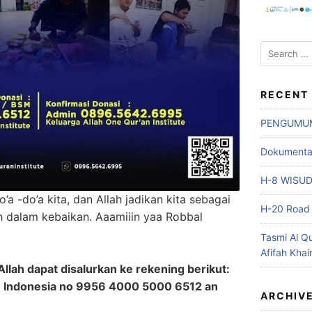
Search
for:
RECENT
PENGUMU
Dokumentasi
H-8 WISU
 -do’a kita, dan Allah jadikan kita sebagai
H-20 Road 
dalam kebaikan. Aaamiiin yaa Robbal
Tasmi Al Q
Afifah Khai
Allah dapat disalurkan ke rekening berikut:
ah Indonesia no 9956 4000 5000 6512 an
ARCHIV
e