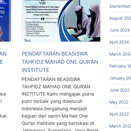
September
August 20
June 2024
April 2024
AN
PENDAFTARAN BEASISWA
March 202
E
TAHFIDZ MA’HAD ONE QUR’AN
February 2
INSTITUTE
January 2
PENDAFTARAN BEASISWA
TAHFIDZ MA’HAD ONE QUR’AN
June 2022
uka
INSTITUTE Kami mengajak putra
i
putri terbaik yang diseluruh
May 2022
Indonesia bergabung menjadi
April 2022
tuk
bagian dari santri Ma’had One
Qur’an Institute yang berlokasi di
March 202
Jatinangor, Sumedang, Jawa Barat.