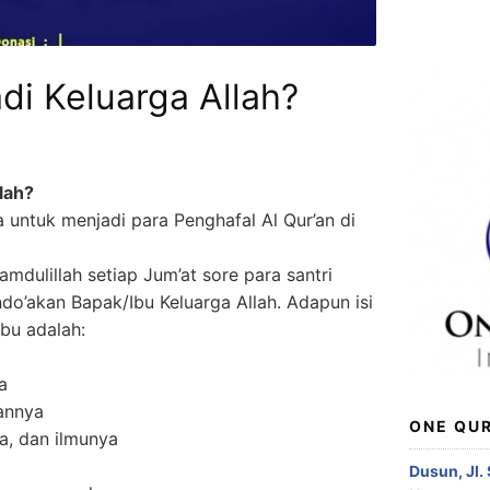
di Keluarga Allah?
lah?
 untuk menjadi para Penghafal Al Qur’an di
amdulillah setiap Jum’at sore para santri
o’akan Bapak/Ibu Keluarga Allah. Adapun isi
Ibu adalah:
a
iannya
ONE QUR
ia, dan ilmunya
Dusun, Jl.