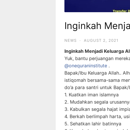
Inginkah Menja
NEWS
·
AUGUST 2, 2021
Inginkah Menjadi Keluarga Al
Yuk, bantu perjuangan mereka
@onequraninstitute
.
Bapak/Ibu Keluarga Allah.. Alh
istiqomah bersama-sama mend
do’a para santri untuk Bapak/
1. Kuatkan iman islamnya
2. Mudahkan segala urusanny
3. Kabulkan segala hajat imp
4. Berkah berlimpah harta, us
5. Sehatkan lahir batinnya