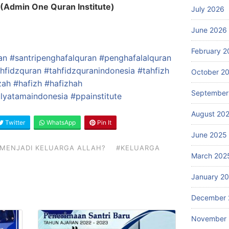
Admin One Quran Institute)
July 2026
June 2026
February 2
an
#santripenghafalquran
#penghafalalquran
hfidzquran
#tahfidzquranindonesia
#tahfizh
October 2
zah
#hafizh
#hafizhah
September
lyatamaindonesia
#ppainstitute
August 20
Twitter
WhatsApp
Pin It
June 2025
 MENJADI KELUARGA ALLAH?
#KELUARGA
March 202
January 2
December 
November