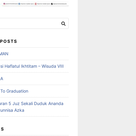
 POSTS
MAN
 Haflatul Ikhtitam – Wisuda VIII
DA
To Graduation
uran 5 Juz Sekali Duduk Ananda
runnisa Azka
ES