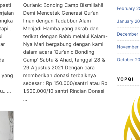
pasti
Qur’anic Bonding Camp Bismillah!!
February 2
rjalan
Demi Mencetak Generasi Qur’an
jangka
Iman dengan Tadabbur Alam
January 2
api..
Menjadi Hamba yang akrab dan
December 
i
terikat dengan Rabb melalui Kalam-
nar
Nya Mari bergabung dengan kami
November
dalam acara ‘Qur’anic Bonding
da
Camp’ Sabtu & Ahad, tanggal 28 &
October 2
29 Agustus 2021 Dengan cara
r yang
memberikan donasi terbaiknya
YCPQI
sebesar : Rp 150.000/santri atau Rp
u.. …
1.500.000/10 santri Rincian Donasi
…