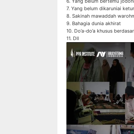
6. Yang belum bertemu jodoh
7. Yang belum dikaruniai ket
8. Sakinah mawaddah warohm
9. Bahagia dunia akhirat
10. Do’a-do’a khusus berdasa
11. Dll