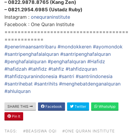
– 0822.9878.8765 (Kang Zen)
– 0821.2954.6985 (Ustadz Ruby)
Instagram :
onequraninstitute
Facebook : One Quran Institute
======================================
============
#penerimaansantribaru
#mondokkeren
#ayomondok
#santripenghafalalquran
#santripenghafalquran
#penghafalalquran
#penghafalquran
#Hafidz
#hafidzah
#tahfidz
#tahfiz
#tahfidzquran
#tahfidzquranindonesia
#santri
#santriindonesia
#santrihebat
#santrihits
#menghebatdenganalquran
#ahlulquran
SHARE THIS
Facebook
Twitter
WhatsApp
Pin It
TAGS:
#BEASISWA OQI
#ONE QURAN INSTITUTE