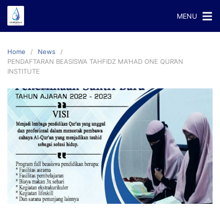
Skip
MENU
to
content
Home
News
PENDAFTARAN BEASISWA TAHFIDZ MA’HAD ONE QUR’AN
INSTITUTE