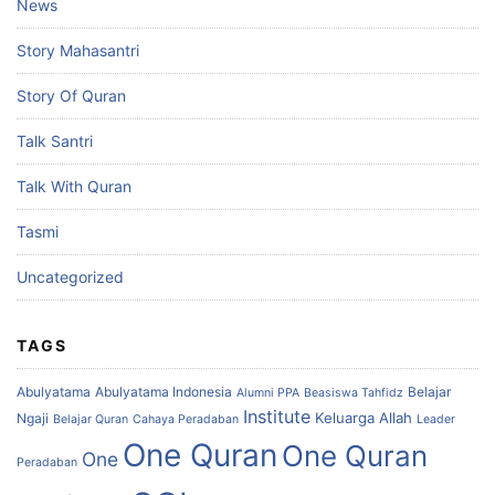
News
Story Mahasantri
Story Of Quran
Talk Santri
Talk With Quran
Tasmi
Uncategorized
TAGS
Abulyatama
Abulyatama Indonesia
Belajar
Alumni PPA
Beasiswa Tahfidz
Institute
Keluarga Allah
Ngaji
Belajar Quran
Cahaya Peradaban
Leader
One Quran
One Quran
One
Peradaban