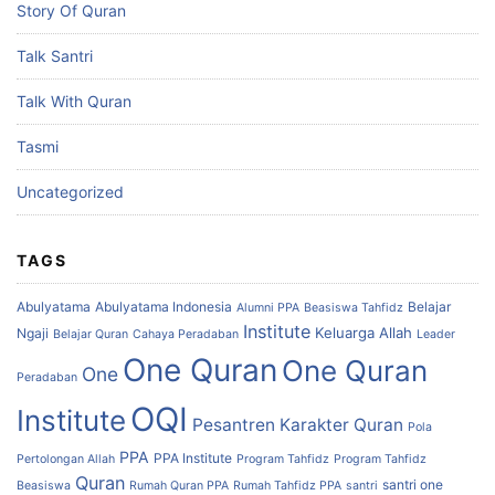
Story Of Quran
Talk Santri
Talk With Quran
Tasmi
Uncategorized
TAGS
Abulyatama
Abulyatama Indonesia
Belajar
Alumni PPA
Beasiswa Tahfidz
Institute
Keluarga Allah
Ngaji
Belajar Quran
Cahaya Peradaban
Leader
One Quran
One Quran
One
Peradaban
OQI
Institute
Pesantren Karakter Quran
Pola
PPA
PPA Institute
Pertolongan Allah
Program Tahfidz
Program Tahfidz
Quran
santri one
Beasiswa
Rumah Quran PPA
Rumah Tahfidz PPA
santri