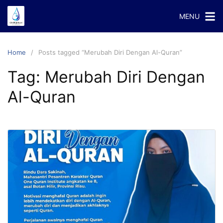
Skip
MENU
to
content
Home
Posts tagged “Merubah Diri Dengan Al-Quran”
Tag:
Merubah Diri Dengan
Al-Quran