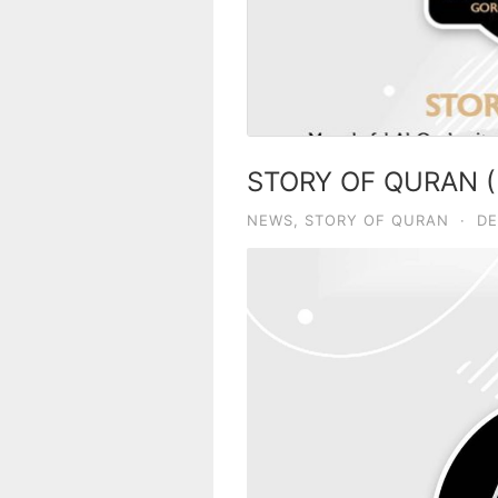
STORY OF QURAN (P
NEWS
,
STORY OF QURAN
·
DE