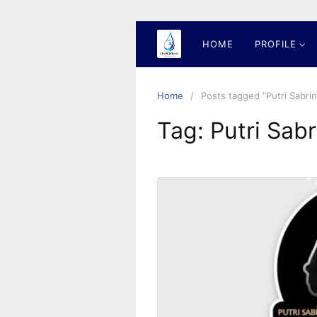
Skip
to
content
HOME
PROFILE
Home
Posts tagged “Putri Sabri
Tag:
Putri Sab