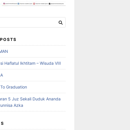
 POSTS
MAN
 Haflatul Ikhtitam – Wisuda VIII
DA
To Graduation
uran 5 Juz Sekali Duduk Ananda
runnisa Azka
ES