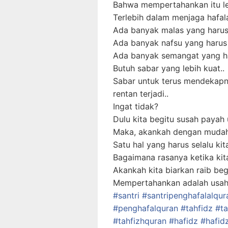
Bahwa mempertahankan itu le
Terlebih dalam menjaga hafal
Ada banyak malas yang harus
Ada banyak nafsu yang harus
Ada banyak semangat yang ha
Butuh sabar yang lebih kuat..
Sabar untuk terus mendekapn
rentan terjadi..
Ingat tidak?
Dulu kita begitu susah payah
Maka, akankah dengan mudah
Satu hal yang harus selalu kita
Bagaimana rasanya ketika ki
Akankah kita biarkan raib begi
Mempertahankan adalah usah
#santri
#santripenghafalalqur
#penghafalquran
#tahfidz
#ta
#tahfizhquran
#hafidz
#hafid