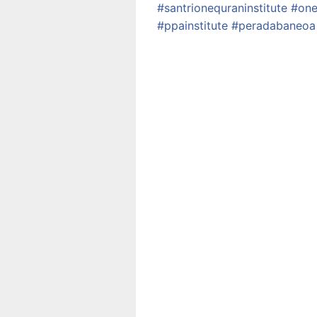
#santrionequraninstitute
#one
#ppainstitute
#peradabaneoa