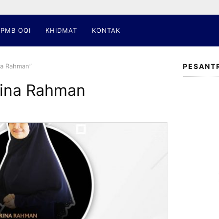
PMB OQI
KHIDMAT
KONTAK
na Rahman”
PESANT
rina Rahman