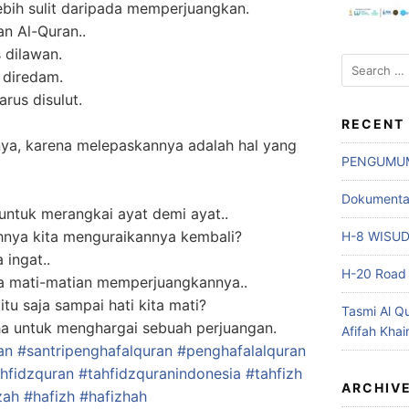
bih sulit daripada memperjuangkan.
an Al-Quran..
 dilawan.
Search
 diredam.
for:
rus disulut.
RECENT
ya, karena melepaskannya adalah hal yang
PENGUMU
Dokumentasi
 untuk merangkai ayat demi ayat..
nya kita menguraikannya kembali?
H-8 WISU
 ingat..
H-20 Road 
ta mati-matian memperjuangkannya..
tu saja sampai hati kita mati?
Tasmi Al Q
a untuk menghargai sebuah perjuangan.
Afifah Khai
an
#santripenghafalquran
#penghafalalquran
hfidzquran
#tahfidzquranindonesia
#tahfizh
ARCHIV
zah
#hafizh
#hafizhah