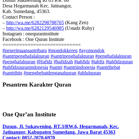
Dusun Sukawening Rt 03 Rw. 06
Desa Hegarmanah Kec. Jatinangor,
Kab. Sumedang, 45363.
Contact Person :
–
http://wa.me/6282298788765
(Kang Zen)
–
http://wa.me/6282129546985
(Ustadz Ruby)
Instagram : onequraninstitute
Facebook : One Quran Institute
============================
#penerimaansantribaru
#mondokkeren
#ayomondok
#santripenghafalalquran
#santripenghafalquran
#penghafalalquran
#penghafalquran
#Hafidz
#hafidzah
#tahfidz
#tahfiz
#tahfidzquran
#tahfidzquranindonesia
#santri
#santriindonesia
#santrihebat
#santrihits
#menghebatdenganalquran
#ahlulquran
Pesantren Karakter Quran
One Qur’an Institute
Dusun, Jl. Sukawening, RT.3/RW.6, Hegarmanah, Kec.
Jatinangor, Kabupaten Sumedang, Jawa Barat 45363
Contact: 0852-2070-6970