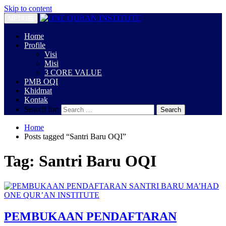
Skip to content
MENU
Home
Profile
Visi
Misi
3 CORE VALUE
PMB OQI
Khidmat
Kontak
Search for:
Home
Posts tagged “Santri Baru OQI”
Tag:
Santri Baru OQI
PEMBUKAAN PENDAFTARAN