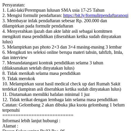
Persyaratan:
1. Laki-laki/Perempuan lulusan SMA usia 17-25 Tahun
2. Mengisi formulir pendaftaran:
https://bit.ly/formulirpendaftaranoqi
3. Membayar infak pendaftaran sebesar Rp. 200.000 dan
dilampirkan pada formulir pendaftaran
4. Menyerahkan ijazah dan akte lahir asli sebagai komitmen
mengikuti masa pendidikan (diserahkan ketika sudah dinyatakan
lulus)
5. Melampirkan pas photo 2×3 dan 3×4 masing-masing 3 lembar
6. Mengikuti tes seleksi online berupa materi tahsin, tahfizh, Imla,
dan interview
7. Menandatangani kontrak pendidikan selama 3 tahun
(dilaksanakan setelah dinyatakan lulus)
8. Tidak menikah selama masa pendidikan
9. Tidak merokok
10. Melampirkan surat hasil medical check up dari Rumah Sakit
terdekat (lampiran asli diserahkan ketika sudah dinyatakan lulus)
11. Diutamakan memiliki hafalan minimal 1 juz
12. Tidak terikat dengan lembaga lain selama masa pendidikan
Catatan: Gelombang 2 akan dibuka jika kuota gelombang 1 belum
terpenuhi
===========================
Informasi lebih lanjut hubungi :
Alamat :