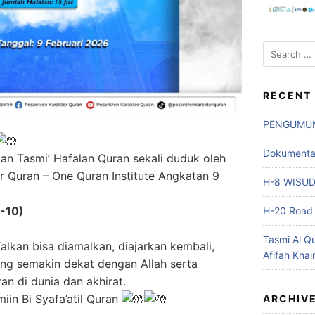
Search
for:
RECENT
PENGUMU
Dokumentasi
kan Tasmi’ Hafalan Quran sekali duduk oleh
r Quran – One Quran Institute Angkatan 9
H-8 WISU
6-10)
H-20 Road 
Tasmi Al Q
alkan bisa diamalkan, diajarkan kembali,
Afifah Khai
g semakin dekat dengan Allah serta
an di dunia dan akhirat.
in Bi Syafa’atil Quran
ARCHIV