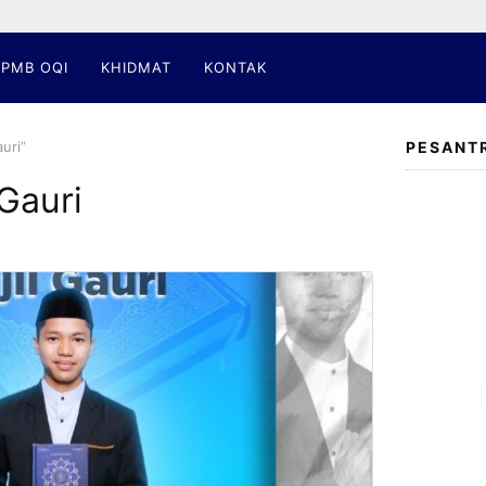
PMB OQI
KHIDMAT
KONTAK
auri”
PESANT
 Gauri