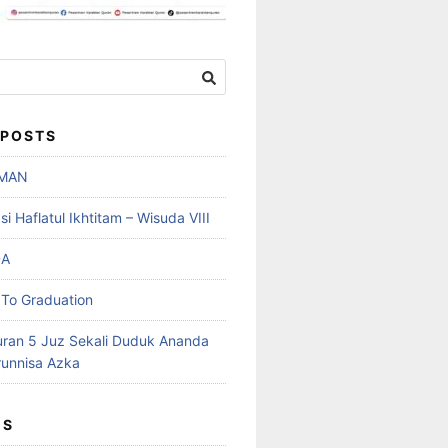
 POSTS
MAN
 Haflatul Ikhtitam – Wisuda VIII
DA
To Graduation
uran 5 Juz Sekali Duduk Ananda
runnisa Azka
ES