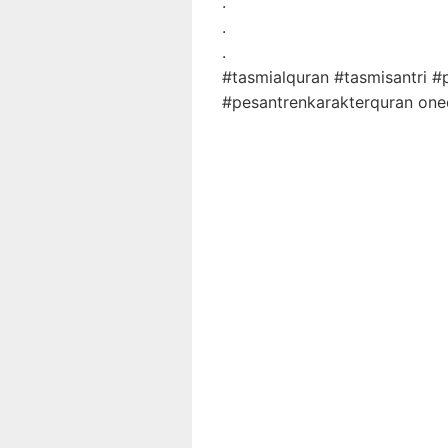
.
.
.
#tasmialquran
#tasmisantri
#
#pesantrenkarakterquran
oneq