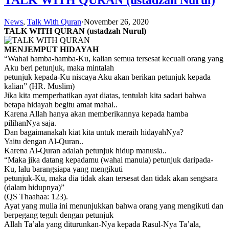
News
,
Talk With Quran
·
November 26, 2020
TALK WITH QURAN
(ustadzah Nurul)
MENJEMPUT HIDAYAH
“Wahai hamba-hamba-Ku, kalian semua tersesat kecuali orang yang
Aku beri petunjuk, maka mintalah
petunjuk kepada-Ku niscaya Aku akan berikan petunjuk kepada
kalian” (HR. Muslim)
Jika kita memperhatikan ayat diatas, tentulah kita sadari bahwa
betapa hidayah begitu amat mahal..
Karena Allah hanya akan memberikannya kepada hamba
pilihanNya saja.
Dan bagaimanakah kiat kita untuk meraih hidayahNya?
Yaitu dengan Al-Quran..
Karena Al-Quran adalah petunjuk hidup manusia..
“Maka jika datang kepadamu (wahai manuia) petunjuk daripada-
Ku, lalu barangsiapa yang mengikuti
petunjuk-Ku, maka dia tidak akan tersesat dan tidak akan sengsara
(dalam hidupnya)”
(QS Thaahaa: 123).
Ayat yang mulia ini menunjukkan bahwa orang yang mengikuti dan
berpegang teguh dengan petunjuk
Allah Ta’ala yang diturunkan-Nya kepada Rasul-Nya Ta’ala,