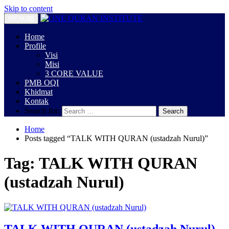
Skip to content
MENU
Home
Profile
Visi
Misi
3 CORE VALUE
PMB OQI
Khidmat
Kontak
Search for:
Home
Posts tagged “TALK WITH QURAN (ustadzah Nurul)”
Tag:
TALK WITH QURAN
(ustadzah Nurul)
TALK WITH QURAN (ustadzah Nurul)