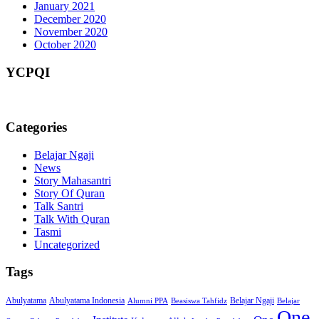
January 2021
December 2020
November 2020
October 2020
YCPQI
Categories
Belajar Ngaji
News
Story Mahasantri
Story Of Quran
Talk Santri
Talk With Quran
Tasmi
Uncategorized
Tags
Abulyatama
Abulyatama Indonesia
Belajar Ngaji
Alumni PPA
Beasiswa Tahfidz
Belajar
One