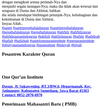
dengan mengikuti semua perintah-Nya dan
menjauhi segala larangan-Nya, maka dia tidak akan tersesat dan
sengsara di Dunia dan Akhirat, bahkan
dia selalu mendapat bimbingan petunjuk-Nya, kebahagiaan dan
ketentraman di Dunia dan Akhirat..
Insyaa Allah..
#santri
#santripenghafalalquran
#santripenghafalquran
#penghafalalquran
#penghafalquran
#tahfidz
#tahfidzquran
#tahfidzquranindonesia
#tahfizh
#tahfizhquran
#hafidz
#hafidzah
#hafizh
#hafizhah
#santrionequraninstitute
#onequraninstitute
#abulyatamaindonesia
#ppainstitute
#hidayah
#hijrah
Pesantren Karakter Quran
One Qur’an Institute
Dusun, Jl. Sukawening, RT.3/RW.6, Hegarmanah, Kec.
Jatinangor, Kabupaten Sumedang, Jawa Barat 45363
Contact: 0852-2070-6970
Penerimaan Mahasantri Baru ( PMB)