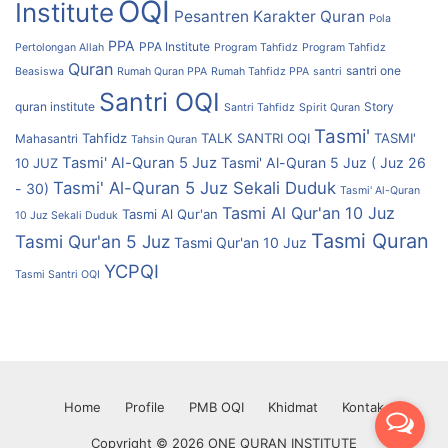
OQI
Institute
Pesantren Karakter Quran
Pola
PPA
PPA Institute
Pertolongan Allah
Program Tahfidz
Program Tahfidz
Quran
santri one
Beasiswa
Rumah Quran PPA
Rumah Tahfidz PPA
santri
Santri OQI
quran institute
Story
Santri Tahfidz
Spirit Quran
Tasmi'
Tahfidz
TALK SANTRI OQI
TASMI'
Mahasantri
Tahsin Quran
Tasmi' Al-Quran 5 Juz
Tasmi' Al-Quran 5 Juz ( Juz 26
10 JUZ
Tasmi' Al-Quran 5 Juz Sekali Duduk
- 30)
Tasmi' Al-Quran
Tasmi Al Qur'an 10 Juz
Tasmi Al Qur'an
10 Juz Sekali Duduk
Tasmi Quran
Tasmi Qur'an 5 Juz
Tasmi Qur'an 10 Juz
YCPQI
Tasmi Santri OQI
Home
Profile
PMB OQI
Khidmat
Kontak
Copyright © 2026 ONE QURAN INSTITUTE