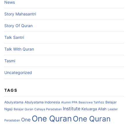
News
Story Mahasantri
Story Of Quran
Talk Santri
Talk With Quran
Tasmi
Uncategorized
TAGS
Abulyatama
Abulyatama Indonesia
Belajar
Alumni PPA
Beasiswa Tahfidz
Institute
Keluarga Allah
Ngaji
Belajar Quran
Cahaya Peradaban
Leader
One Quran
One Quran
One
Peradaban