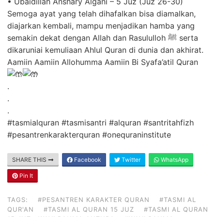
• Ubaidillah Anshary Algani – 5 Juz (Juz 26-30)
Semoga ayat yang telah dihafalkan bisa diamalkan,
diajarkan kembali, mampu menjadikan hamba yang
semakin dekat dengan Allah dan Rasululloh ﷺ serta
dikaruniai kemuliaan Ahlul Quran di dunia dan akhirat.
Aamiin Aamiin Allohumma Aamiin Bi Syafa’atil Quran
.
.
.
#tasmialquran
#tasmisantri
#alquran
#santritahfizh
#pesantrenkarakterquran
#onequraninstitute
SHARE THIS
Facebook
Twitter
WhatsApp
Pin It
TAGS:
#PESANTREN KARAKTER QURAN
#TASMI AL
QUR'AN
#TASMI AL QURAN 15 JUZ
#TASMI AL QURAN