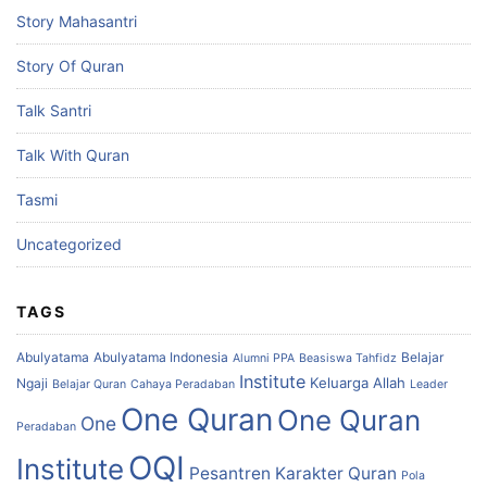
Story Mahasantri
Story Of Quran
Talk Santri
Talk With Quran
Tasmi
Uncategorized
TAGS
Abulyatama
Abulyatama Indonesia
Belajar
Alumni PPA
Beasiswa Tahfidz
Institute
Keluarga Allah
Ngaji
Belajar Quran
Cahaya Peradaban
Leader
One Quran
One Quran
One
Peradaban
OQI
Institute
Pesantren Karakter Quran
Pola