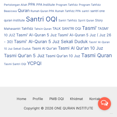
PPA
PPA Institute
Pertolongan Allah
Program Tahfidz
Program Tahfidz
Quran
santri one
Beasiswa
Rumah Quran PPA
Rumah Tahfidz PPA
santri
Santri OQI
quran institute
Story
Santri Tahfidz
Spirit Quran
Tasmi'
Tahfidz
TALK SANTRI OQI
TASMI'
Mahasantri
Tahsin Quran
Tasmi' Al-Quran 5 Juz
Tasmi' Al-Quran 5 Juz ( Juz 26
10 JUZ
Tasmi' Al-Quran 5 Juz Sekali Duduk
- 30)
Tasmi' Al-Quran
Tasmi Al Qur'an 10 Juz
Tasmi Al Qur'an
10 Juz Sekali Duduk
Tasmi Quran
Tasmi Qur'an 5 Juz
Tasmi Qur'an 10 Juz
YCPQI
Tasmi Santri OQI
Home
Profile
PMB OQI
Khidmat
Kontak
Copyright © 2026 ONE QURAN INSTITUTE