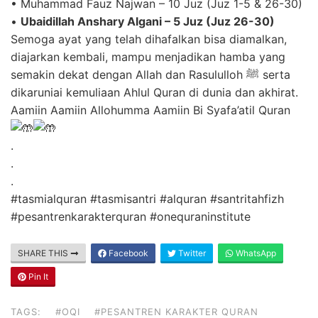
• Muhammad Fauz Najwan – 10 Juz (Juz 1-5 & 26-30)
•
Ubaidillah Anshary Algani – 5 Juz (Juz 26-30)
Semoga ayat yang telah dihafalkan bisa diamalkan,
diajarkan kembali, mampu menjadikan hamba yang
semakin dekat dengan Allah dan Rasululloh ﷺ serta
dikaruniai kemuliaan Ahlul Quran di dunia dan akhirat.
Aamiin Aamiin Allohumma Aamiin Bi Syafa’atil Quran
.
.
.
#tasmialquran
#tasmisantri
#alquran
#santritahfizh
#pesantrenkarakterquran
#onequraninstitute
SHARE THIS
Facebook
Twitter
WhatsApp
Pin It
TAGS:
#OQI
#PESANTREN KARAKTER QURAN