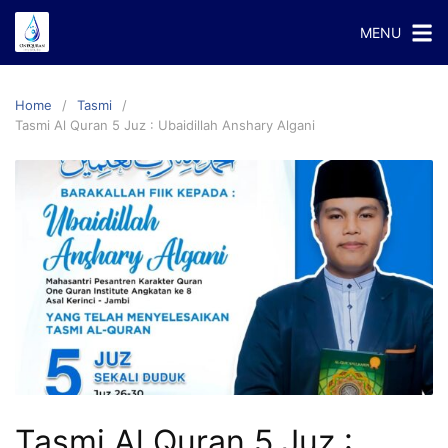
Skip
MENU
to
content
Home
Tasmi
Tasmi Al Quran 5 Juz : Ubaidillah Anshary Algani
Tasmi Al Quran 5 Juz :