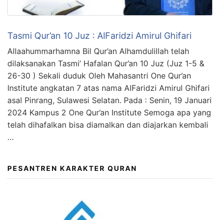
Tasmi Qur’an 10 Juz : AlFaridzi Amirul Ghifari
Allaahummarhamna Bil Qur’an Alhamdulillah telah
dilaksanakan Tasmi’ Hafalan Qur’an 10 Juz (Juz 1-5 &
26-30 ) Sekali duduk Oleh Mahasantri One Qur’an
Institute angkatan 7 atas nama AlFaridzi Amirul Ghifari
asal Pinrang, Sulawesi Selatan. Pada : Senin, 19 Januari
2024 Kampus 2 One Qur’an Institute Semoga apa yang
telah dihafalkan bisa diamalkan dan diajarkan kembali
…
PESANTREN KARAKTER QURAN