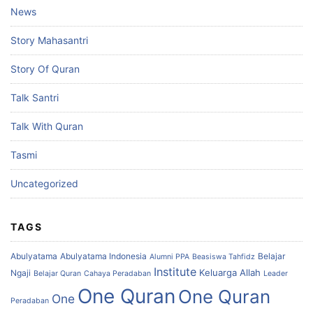
News
Story Mahasantri
Story Of Quran
Talk Santri
Talk With Quran
Tasmi
Uncategorized
TAGS
Abulyatama
Abulyatama Indonesia
Belajar
Alumni PPA
Beasiswa Tahfidz
Institute
Keluarga Allah
Ngaji
Belajar Quran
Cahaya Peradaban
Leader
One Quran
One Quran
One
Peradaban