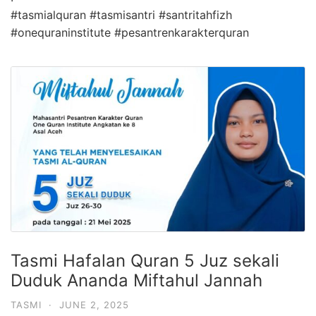
#tasmialquran
#tasmisantri
#santritahfizh
#onequraninstitute #pesantrenkarakterquran
Tasmi Hafalan Quran 5 Juz sekali
Duduk Ananda Miftahul Jannah
TASMI
·
JUNE 2, 2025