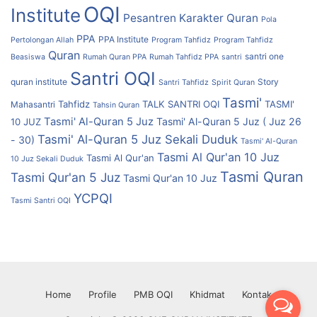
OQI
Institute
Pesantren Karakter Quran
Pola
PPA
PPA Institute
Pertolongan Allah
Program Tahfidz
Program Tahfidz
Quran
santri one
Beasiswa
Rumah Quran PPA
Rumah Tahfidz PPA
santri
Santri OQI
quran institute
Story
Santri Tahfidz
Spirit Quran
Tasmi'
Tahfidz
TALK SANTRI OQI
TASMI'
Mahasantri
Tahsin Quran
Tasmi' Al-Quran 5 Juz
Tasmi' Al-Quran 5 Juz ( Juz 26
10 JUZ
Tasmi' Al-Quran 5 Juz Sekali Duduk
- 30)
Tasmi' Al-Quran
Tasmi Al Qur'an 10 Juz
Tasmi Al Qur'an
10 Juz Sekali Duduk
Tasmi Quran
Tasmi Qur'an 5 Juz
Tasmi Qur'an 10 Juz
YCPQI
Tasmi Santri OQI
Home
Profile
PMB OQI
Khidmat
Kontak