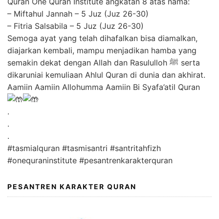
Quran One Quran Institute angkatan 8 atas nama:
– Miftahul Jannah – 5 Juz (Juz 26-30)
– Fitria Salsabila – 5 Juz (Juz 26-30)
Semoga ayat yang telah dihafalkan bisa diamalkan,
diajarkan kembali, mampu menjadikan hamba yang
semakin dekat dengan Allah dan Rasululloh ﷺ serta
dikaruniai kemuliaan Ahlul Quran di dunia dan akhirat.
Aamiin Aamiin Allohumma Aamiin Bi Syafa’atil Quran
.
.
.
#tasmialquran
#tasmisantri
#santritahfizh
#onequraninstitute #pesantrenkarakterquran
PESANTREN KARAKTER QURAN