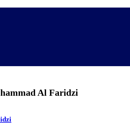
uhammad Al Faridzi
idzi