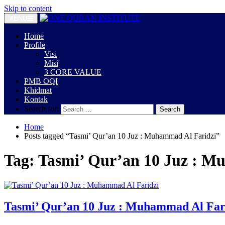
Skip to content
MENU
Home
Profile
Visi
Misi
3 CORE VALUE
PMB OQI
Khidmat
Kontak
Search for:
Home
Posts tagged “Tasmi’ Qur’an 10 Juz : Muhammad Al Faridzi”
Tag:
Tasmi’ Qur’an 10 Juz : M
Tasmi’ Qur’an 10 Juz : Muhammad Al Far