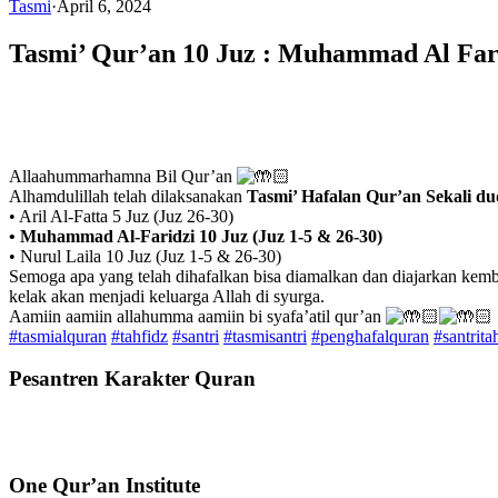
Tasmi
·
April 6, 2024
Tasmi’ Qur’an 10 Juz : Muhammad Al Far
Allaahummarhamna Bil Qur’an
Alhamdulillah telah dilaksanakan
Tasmi’ Hafalan Qur’an Sekali du
• Aril Al-Fatta 5 Juz (Juz 26-30)
• Muhammad Al-Faridzi 10 Juz (Juz 1-5 & 26-30)
• Nurul Laila 10 Juz (Juz 1-5 & 26-30)
Semoga apa yang telah dihafalkan bisa diamalkan dan diajarkan kemba
kelak akan menjadi keluarga Allah di syurga.
Aamiin aamiin allahumma aamiin bi syafa’atil qur’an
#tasmialquran
#tahfidz
#santri
#tasmisantri
#penghafalquran
#santrita
Pesantren Karakter Quran
One Qur’an Institute