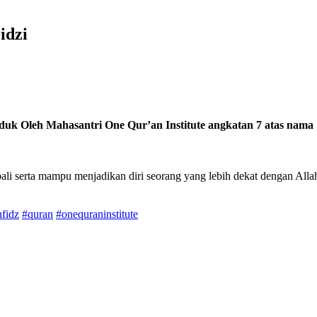
idzi
duk Oleh Mahasantri One Qur’an Institute
angkatan 7 atas nama 
li serta mampu menjadikan diri seorang yang lebih dekat dengan Allah
hfidz
#quran
#onequraninstitute