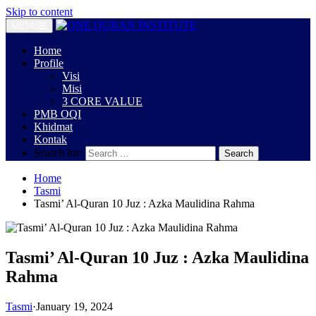
Skip to content
MENU
Home
Profile
Visi
Misi
3 CORE VALUE
PMB OQI
Khidmat
Kontak
Search for:
Home
Tasmi
Tasmi’ Al-Quran 10 Juz : Azka Maulidina Rahma
Tasmi’ Al-Quran 10 Juz : Azka Maulidina
Rahma
Tasmi
·
January 19, 2024