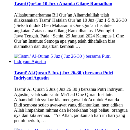
Tasmi Qur’an 10 Juz : Ananda Gilang Ramadhan
Allaahummarhamna Bil Qur’an Alhamdulillah telah
dilaksanakan Tasmi’ Hafalan Qur’an 10 Juz (Juz 1-5 & 26-30
) Sekali duduk Oleh Mahasantri One Qur’an Institute
angkatan 7 atas nama Gilang Ramadhan asal Wonogiri –
Jawa Tengah. Pada : Senin, 29 Januari 2024 Kampus 1 One
Qur’an Institute Semoga apa yang telah dihafalkan bisa
diamalkan dan diajarkan kembali …
Tasmi’ Al-Quran 5 Juz ( Juz 26-30 ) bersama Putri
Indriyani Agustin
Tasmi’ Al-Quran 5 Juz ( Juz 26-30 ) bersama Putri Indriyani
Agustin, salah satu santri Ma’had One Quran Institute.
Alhamdulillah syukur kita mengawali do’a untuk Ananda
Didi semoga setiap ayat-ayat yang dilantunkan, menjadikan
Allah limpahkan rahmat dan keberkahan bagi beliau, orangtua
nya dan kita semua. . “Ya Allah, jadikanlah hari ini hari yang
penuh berkah, …