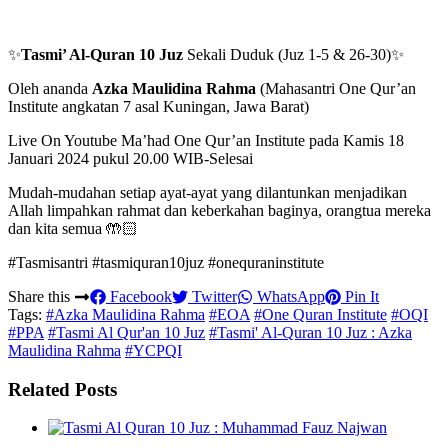
✨
Tasmi’ Al-Quran 10 Juz
Sekali Duduk (Juz 1-5 & 26-30)✨
Oleh ananda
Azka Maulidina Rahma
(Mahasantri One Qur’an
Institute angkatan 7 asal Kuningan, Jawa Barat)
Live On Youtube Ma’had One Qur’an Institute pada Kamis 18
Januari 2024 pukul 20.00 WIB-Selesai
Mudah-mudahan setiap ayat-ayat yang dilantunkan menjadikan
Allah limpahkan rahmat dan keberkahan baginya, orangtua mereka
dan kita semua 🤲🏻
#Tasmisantri #tasmiquran10juz #onequraninstitute
Share this
Facebook
Twitter
WhatsApp
Pin It
Tags:
#Azka Maulidina Rahma
#EOA
#One Quran Institute
#OQI
#PPA
#Tasmi Al Qur'an 10 Juz
#Tasmi' Al-Quran 10 Juz : Azka
Maulidina Rahma
#YCPQI
Related Posts