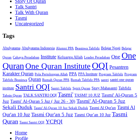
Story Of Quran
Talk Santri
Talk With Quran
Tasmi
Uncategorized
Tags
Abulyatama
Abulyatama Indonesia
Belajar Ngaji
Alumni PPA
Beasiswa Tahfidz
Belajar
One
One
Institute
Keluarga Allah
Quran
Cahaya Peradaban
Leader Peradaban
OQI
Quran
One Quran Institute
Pesantren
Karakter Quran
PPA
PPA Institute
Pola Pertolongan Allah
Program Tahfidz
Program
Quran
santri one quran
Tahfidz Beasiswa
Rumah Quran PPA
Rumah Tahfidz PPA
santri
Santri OQI
Tahfidz
institute
Story Mahasantri
Santri Tahfidz
Spirit Quran
Tasmi'
Tasmi' Al-Quran 5
TALK SANTRI OQI
TASMI' 10 JUZ
Tahsin Quran
Tasmi' Al-Quran 5 Juz
Juz
Tasmi' Al-Quran 5 Juz ( Juz 26 - 30)
Sekali Duduk
Tasmi Al
Tasmi Al Qur'an
Tasmi' Al-Quran 10 Juz Sekali Duduk
Tasmi
Tasmi Qur'an 5 Juz
Qur'an 10 Juz
Tasmi Qur'an 10 Juz
Quran
YCPQI
Tasmi Santri OQI
Home
Profile