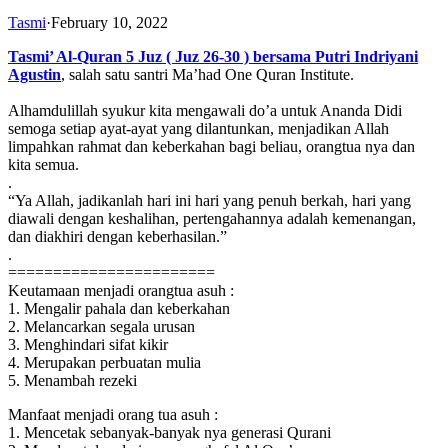
Tasmi
·
February 10, 2022
Tasmi’ Al-Quran 5 Juz ( Juz 26-30 ) bersama Putri Indriyani
Agustin
, salah satu santri Ma’had One Quran Institute.
Alhamdulillah syukur kita mengawali do’a untuk Ananda Didi
semoga setiap ayat-ayat yang dilantunkan, menjadikan Allah
limpahkan rahmat dan keberkahan bagi beliau, orangtua nya dan
kita semua.
.
“Ya Allah, jadikanlah hari ini hari yang penuh berkah, hari yang
diawali dengan keshalihan, pertengahannya adalah kemenangan,
dan diakhiri dengan keberhasilan.”
.
=======================
Keutamaan menjadi orangtua asuh :
1. Mengalir pahala dan keberkahan
2. Melancarkan segala urusan
3. Menghindari sifat kikir
4. Merupakan perbuatan mulia
5. Menambah rezeki
Manfaat menjadi orang tua asuh :
1. Mencetak sebanyak-banyak nya generasi Qurani