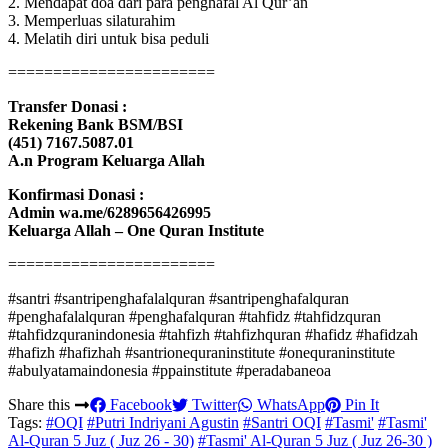
2. Mendapat doa dari para penghafal Al Qur’an
3. Memperluas silaturahim
4. Melatih diri untuk bisa peduli
=======================
Transfer Donasi :
Rekening Bank BSM/BSI
(451) 7167.5087.01
A.n Program Keluarga Allah
Konfirmasi Donasi :
Admin wa.me/6289656426995
Keluarga Allah – One Quran Institute
=======================
#santri #santripenghafalalquran #santripenghafalquran
#penghafalalquran #penghafalquran #tahfidz #tahfidzquran
#tahfidzquranindonesia #tahfizh #tahfizhquran #hafidz #hafidzah
#hafizh #hafizhah #santrionequraninstitute #onequraninstitute
#abulyatamaindonesia #ppainstitute #peradabaneoa
Share this
Facebook
Twitter
WhatsApp
Pin It
Tags:
#OQI
#Putri Indriyani Agustin
#Santri OQI
#Tasmi'
#Tasmi'
Al-Quran 5 Juz ( Juz 26 - 30)
#Tasmi' Al-Quran 5 Juz ( Juz 26-30 )