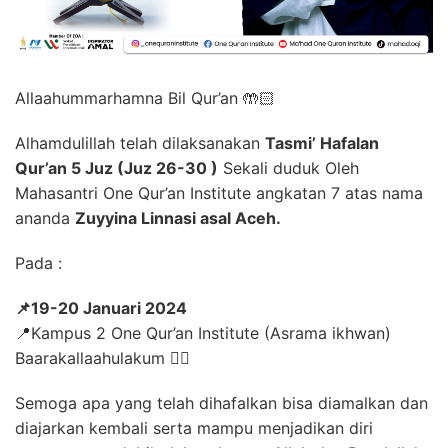
Allaahummarhamna Bil Qur’an 🤲🏻
Alhamdulillah telah dilaksanakan
Tasmi’ Hafalan
Qur’an 5 Juz (Juz 26-30 )
Sekali duduk Oleh
Mahasantri One Qur’an Institute angkatan 7 atas nama
ananda
Zuyyina Linnasi asal Aceh.
Pada :
📌19-20 Januari 2024
📍Kampus 2 One Qur’an Institute (Asrama ikhwan)
Baarakallaahulakum ✊🏻
Semoga apa yang telah dihafalkan bisa diamalkan dan
diajarkan kembali serta mampu menjadikan diri