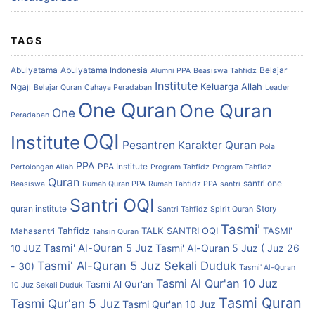
TAGS
Abulyatama
Abulyatama Indonesia
Belajar
Alumni PPA
Beasiswa Tahfidz
Institute
Keluarga Allah
Ngaji
Belajar Quran
Cahaya Peradaban
Leader
One Quran
One Quran
One
Peradaban
OQI
Institute
Pesantren Karakter Quran
Pola
PPA
PPA Institute
Pertolongan Allah
Program Tahfidz
Program Tahfidz
Quran
santri one
Beasiswa
Rumah Quran PPA
Rumah Tahfidz PPA
santri
Santri OQI
quran institute
Story
Santri Tahfidz
Spirit Quran
Tasmi'
Tahfidz
TALK SANTRI OQI
TASMI'
Mahasantri
Tahsin Quran
Tasmi' Al-Quran 5 Juz
Tasmi' Al-Quran 5 Juz ( Juz 26
10 JUZ
Tasmi' Al-Quran 5 Juz Sekali Duduk
- 30)
Tasmi' Al-Quran
Tasmi Al Qur'an 10 Juz
Tasmi Al Qur'an
10 Juz Sekali Duduk
Tasmi Quran
Tasmi Qur'an 5 Juz
Tasmi Qur'an 10 Juz