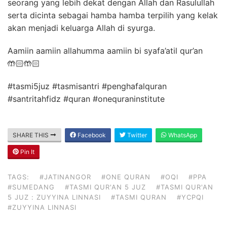
seorang yang lebih dekat dengan Allah dan Rasulullah
serta dicinta sebagai hamba hamba terpilih yang kelak
akan menjadi keluarga Allah di syurga.
Aamiin aamiin allahumma aamiin bi syafa’atil qur’an
🤲🏻🤲🏻
#tasmi5juz #tasmisantri #penghafalquran
#santritahfidz #quran #onequraninstitute
SHARE THIS
Facebook
Twitter
WhatsApp
Pin It
TAGS:
#JATINANGOR
#ONE QURAN
#OQI
#PPA
#SUMEDANG
#TASMI QUR'AN 5 JUZ
#TASMI QUR'AN
5 JUZ : ZUYYINA LINNASI
#TASMI QURAN
#YCPQI
#ZUYYINA LINNASI