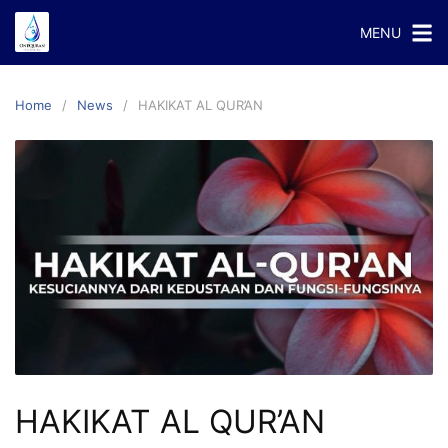
Skip
MENU
to
content
Home
News
HAKIKAT AL QUR’AN
HAKIKAT AL QUR’AN