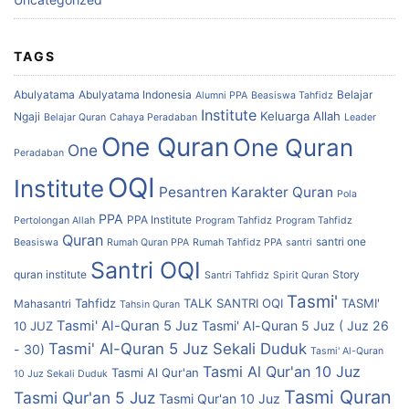
TAGS
Abulyatama
Abulyatama Indonesia
Belajar
Alumni PPA
Beasiswa Tahfidz
Institute
Keluarga Allah
Ngaji
Belajar Quran
Cahaya Peradaban
Leader
One Quran
One Quran
One
Peradaban
OQI
Institute
Pesantren Karakter Quran
Pola
PPA
PPA Institute
Pertolongan Allah
Program Tahfidz
Program Tahfidz
Quran
santri one
Beasiswa
Rumah Quran PPA
Rumah Tahfidz PPA
santri
Santri OQI
quran institute
Story
Santri Tahfidz
Spirit Quran
Tasmi'
Tahfidz
TALK SANTRI OQI
TASMI'
Mahasantri
Tahsin Quran
Tasmi' Al-Quran 5 Juz
Tasmi' Al-Quran 5 Juz ( Juz 26
10 JUZ
Tasmi' Al-Quran 5 Juz Sekali Duduk
- 30)
Tasmi' Al-Quran
Tasmi Al Qur'an 10 Juz
Tasmi Al Qur'an
10 Juz Sekali Duduk
Tasmi Quran
Tasmi Qur'an 5 Juz
Tasmi Qur'an 10 Juz