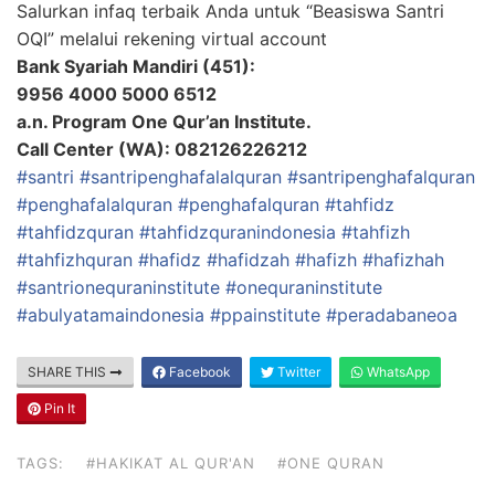
Salurkan infaq terbaik Anda untuk “Beasiswa Santri
OQI” melalui rekening virtual account
Bank Syariah Mandiri (451):
9956 4000 5000 6512
a.n. Program One Qur’an Institute.
Call Center (WA): 082126226212
#santri
#santripenghafalalquran
#santripenghafalquran
#penghafalalquran
#penghafalquran
#tahfidz
#tahfidzquran
#tahfidzquranindonesia
#tahfizh
#tahfizhquran
#hafidz
#hafidzah
#hafizh
#hafizhah
#santrionequraninstitute
#onequraninstitute
#abulyatamaindonesia
#ppainstitute
#peradabaneoa
SHARE THIS
Facebook
Twitter
WhatsApp
Pin It
TAGS:
#HAKIKAT AL QUR'AN
#ONE QURAN