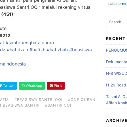
ri santri para penghafal Al Qur’an.
asiswa Santri OQI” melalui rekening virtual
i
(451):
Search
for:
ute.
26212
RECENT
at
#santripenghafalquran
idz
#hafidzah
#hafizh
#hafizhah
#beasiswa
PENGUMU
Dokumentasi
maindonesia
H-8 WISU
H-20 Road 
Twitter
WhatsApp
Pin It
Tasmi Al Q
ATIS
#BEASISWA SANTRI OQI
#ONE QURAN
Afifah Khai
 BEASISWA SANTRI
#SANTRI OQI
ARCHIV