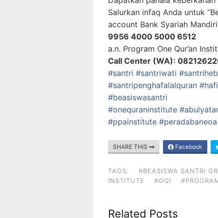
Dapatkan pahala keberkahan da
Salurkan infaq Anda untuk “Be
account Bank Syariah Mandir
9956 4000 5000 6512
a.n. Program One Qur’an Instit
Call Center (WA): 0821262
#santri
#santriwati
#santriheb
#santripenghafalalquran
#haf
#beasiswasantri
#onequraninstitute
#abulyata
#ppainstitute
#peradabaneoa
SHARE THIS
Facebook
TAGS:
#BEASISWA SANTRI GR
INSTITUTE
#OQI
#PROGRAM
Related Posts