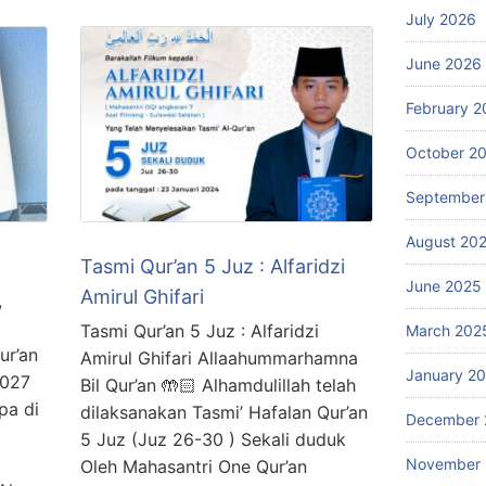
July 2026
June 2026
February 2
October 2
September
August 20
Tasmi Qur’an 5 Juz : Alfaridzi
June 2025
Amirul Ghifari
,
Tasmi Qur’an 5 Juz : Alfaridzi
March 202
ur’an
Amirul Ghifari Allaahummarhamna
January 2
2027
Bil Qur’an 🤲🏻 Alhamdulillah telah
pa di
dilaksanakan Tasmi’ Hafalan Qur’an
December 
5 Juz (Juz 26-30 ) Sekali duduk
November
Oleh Mahasantri One Qur’an