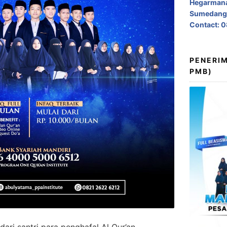
Hegarmana
Sumedang,
Contact: 
PENERIM
PMB)