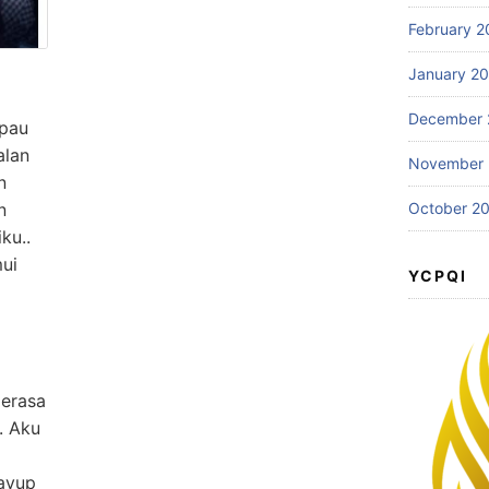
February 2
January 2
December 
pau
alan
November
n
October 2
n
ku..
ui
YCPQI
merasa
. Aku
ayup