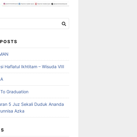
 POSTS
MAN
 Haflatul Ikhtitam – Wisuda VIII
DA
To Graduation
uran 5 Juz Sekali Duduk Ananda
runnisa Azka
ES