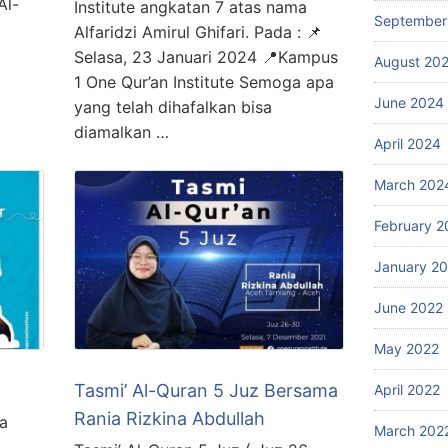
Al-
Institute angkatan 7 atas nama
September
Alfaridzi Amirul Ghifari. Pada : 📌
Selasa, 23 Januari 2024 📍Kampus
August 20
1 One Qur’an Institute Semoga apa
June 2024
yang telah dihafalkan bisa
diamalkan …
April 2024
March 202
February 2
January 2
June 2022
May 2022
Tasmi’ Al-Quran 5 Juz Bersama
April 2022
Rania Rizkina Abdullah
a
March 202