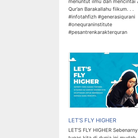
menuntut ilmu dan mencintai 
Qur’an Barakallahu fiikum. . .
#infotahfizh #generasiqurani
#onequraninstitute
#pesantrenkarakterquran
LET’S FLY HIGHER
LET’S FLY HIGHER Sebenarny
tugas kita di dunia ini mudah.