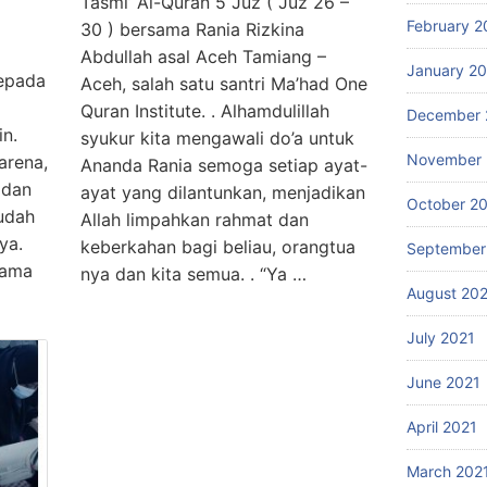
Tasmi’ Al-Quran 5 Juz ( Juz 26 –
February 2
30 ) bersama Rania Rizkina
Abdullah asal Aceh Tamiang –
January 2
kepada
Aceh, salah satu santri Ma’had One
Quran Institute. . Alhamdulillah
December 
n.
syukur kita mengawali do’a untuk
November 
arena,
Ananda Rania semoga setiap ayat-
 dan
ayat yang dilantunkan, menjadikan
October 2
mudah
Allah limpahkan rahmat dan
ya.
keberkahan bagi beliau, orangtua
September
sama
nya dan kita semua. . “Ya …
August 20
July 2021
June 2021
April 2021
March 202