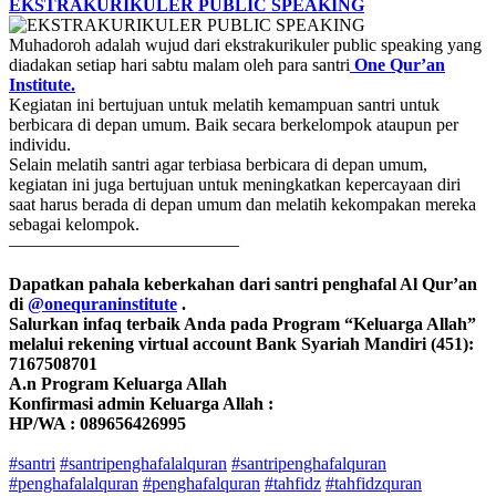
EKSTRAKURIKULER PUBLIC SPEAKING
Muhadoroh adalah wujud dari ekstrakurikuler public speaking yang
diadakan setiap hari sabtu malam oleh para santri
One Qur’an
Institute.
Kegiatan ini bertujuan untuk melatih kemampuan santri untuk
berbicara di depan umum. Baik secara berkelompok ataupun per
individu.
Selain melatih santri agar terbiasa berbicara di depan umum,
kegiatan ini juga bertujuan untuk meningkatkan kepercayaan diri
saat harus berada di depan umum dan melatih kekompakan mereka
sebagai kelompok.
—————————————
Dapatkan pahala keberkahan dari santri penghafal Al Qur’an
di
@onequraninstitute
.
Salurkan infaq terbaik Anda pada Program “Keluarga Allah”
melalui rekening virtual account Bank Syariah Mandiri (451):
7167508701
A.n Program Keluarga Allah
Konfirmasi admin Keluarga Allah :
HP/WA : 089656426995
#santri
#santripenghafalalquran
#santripenghafalquran
#penghafalalquran
#penghafalquran
#tahfidz
#tahfidzquran