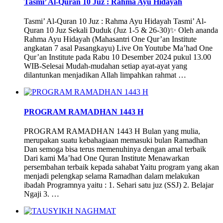
Tasmi’ Al-Quran 10 Juz : Rahma Ayu Hidayah
Tasmi’ Al-Quran 10 Juz : Rahma Ayu Hidayah Tasmi’ Al-
Quran 10 Juz Sekali Duduk (Juz 1-5 & 26-30)✨ Oleh ananda
Rahma Ayu Hidayah (Mahasantri One Qur’an Institute
angkatan 7 asal Pasangkayu) Live On Youtube Ma’had One
Qur’an Institute pada Rabu 10 Desember 2024 pukul 13.00
WIB-Selesai Mudah-mudahan setiap ayat-ayat yang
dilantunkan menjadikan Allah limpahkan rahmat …
PROGRAM RAMADHAN 1443 H
PROGRAM RAMADHAN 1443 H Bulan yang mulia,
merupakan suatu kebahagiaan memasuki bulan Ramadhan
Dan semoga bisa terus memenuhinya dengan amal terbaik
Dari kami Ma’had One Quran Institute Menawarkan
persembahan terbaik kepada sahabat Yaitu program yang akan
menjadi pelengkap selama Ramadhan dalam melakukan
ibadah Programnya yaitu : 1. Sehari satu juz (SSJ) 2. Belajar
Ngaji 3. …