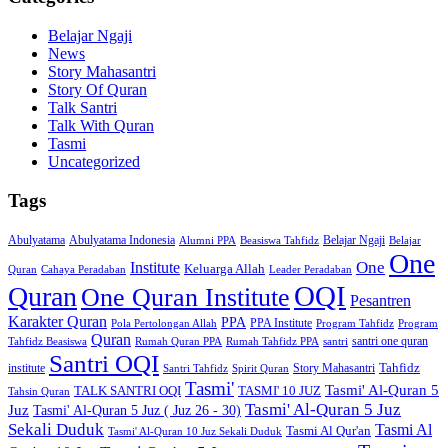
Belajar Ngaji
News
Story Mahasantri
Story Of Quran
Talk Santri
Talk With Quran
Tasmi
Uncategorized
Tags
Abulyatama
Abulyatama Indonesia
Belajar Ngaji
Alumni PPA
Beasiswa Tahfidz
Belajar
One
One
Institute
Keluarga Allah
Quran
Cahaya Peradaban
Leader Peradaban
OQI
Quran
One Quran Institute
Pesantren
Karakter Quran
PPA
PPA Institute
Pola Pertolongan Allah
Program Tahfidz
Program
Quran
santri one quran
Tahfidz Beasiswa
Rumah Quran PPA
Rumah Tahfidz PPA
santri
Santri OQI
Tahfidz
institute
Story Mahasantri
Santri Tahfidz
Spirit Quran
Tasmi'
Tasmi' Al-Quran 5
TALK SANTRI OQI
TASMI' 10 JUZ
Tahsin Quran
Tasmi' Al-Quran 5 Juz
Juz
Tasmi' Al-Quran 5 Juz ( Juz 26 - 30)
Sekali Duduk
Tasmi Al
Tasmi Al Qur'an
Tasmi' Al-Quran 10 Juz Sekali Duduk