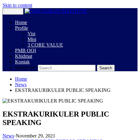
Skip to content
MENU
Home
Profile
Visi
Misi
3 CORE VALUE
PMB OQI
Khidmat
Kontak
Search for:
Home
News
EKSTRAKURIKULER PUBLIC SPEAKING
EKSTRAKURIKULER PUBLIC
SPEAKING
News
·
November 29, 2021