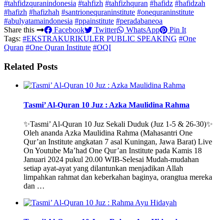
#tahfidzquranindonesia
#tahfizh
#tahfizhquran
#hafidz
#hafidzah
#hafizh
#hafizhah
#santrionequraninstitute
#onequraninstitute
#abulyatamaindonesia
#ppainstitute
#peradabaneoa
Share this
Facebook
Twitter
WhatsApp
Pin It
Tags:
#EKSTRAKURIKULER PUBLIC SPEAKING
#One
Quran
#One Quran Institute
#OQI
Related Posts
Tasmi’ Al-Quran 10 Juz : Azka Maulidina Rahma
✨Tasmi’ Al-Quran 10 Juz Sekali Duduk (Juz 1-5 & 26-30)✨
Oleh ananda Azka Maulidina Rahma (Mahasantri One
Qur’an Institute angkatan 7 asal Kuningan, Jawa Barat) Live
On Youtube Ma’had One Qur’an Institute pada Kamis 18
Januari 2024 pukul 20.00 WIB-Selesai Mudah-mudahan
setiap ayat-ayat yang dilantunkan menjadikan Allah
limpahkan rahmat dan keberkahan baginya, orangtua mereka
dan …