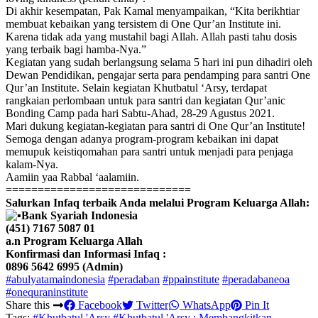
Di akhir kesempatan, Pak Kamal menyampaikan, “Kita berikhtiar
membuat kebaikan yang tersistem di One Qur’an Institute ini.
Karena tidak ada yang mustahil bagi Allah. Allah pasti tahu dosis
yang terbaik bagi hamba-Nya.”
Kegiatan yang sudah berlangsung selama 5 hari ini pun dihadiri oleh
Dewan Pendidikan, pengajar serta para pendamping para santri One
Qur’an Institute. Selain kegiatan Khutbatul ‘Arsy, terdapat
rangkaian perlombaan untuk para santri dan kegiatan Qur’anic
Bonding Camp pada hari Sabtu-Ahad, 28-29 Agustus 2021.
Mari dukung kegiatan-kegiatan para santri di One Qur’an Institute!
Semoga dengan adanya program-program kebaikan ini dapat
memupuk keistiqomahan para santri untuk menjadi para penjaga
kalam-Nya.
Aamiin yaa Rabbal ‘aalamiin.
=============================
Salurkan Infaq terbaik Anda melalui Program Keluarga Allah:
Bank Syariah Indonesia
(451) 7167 5087 01
a.n Program Keluarga Allah
Konfirmasi dan Informasi Infaq :
0896 5642 6995 (Admin)
#abulyatamaindonesia
#peradaban
#ppainstitute
#peradabaneoa
#onequraninstitute
Share this
Facebook
Twitter
WhatsApp
Pin It
Tags:
#Khutbatul 'Arsy
#Khutbatul 'Arsy : Membangkitkan