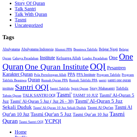
Story Of Quran
Talk Santri
Talk With Quran
Tasmi
Uncategorized
Tags
Abulyatama
Abulyatama Indonesia
Belajar Ngaji
Alumni PPA
Beasiswa Tahfidz
Belajar
One
One
Institute
Keluarga Allah
Quran
Cahaya Peradaban
Leader Peradaban
OQI
Quran
One Quran Institute
Pesantren
Karakter Quran
PPA
PPA Institute
Pola Pertolongan Allah
Program Tahfidz
Program
Quran
santri one quran
Tahfidz Beasiswa
Rumah Quran PPA
Rumah Tahfidz PPA
santri
Santri OQI
Tahfidz
institute
Story Mahasantri
Santri Tahfidz
Spirit Quran
Tasmi'
Tasmi' Al-Quran 5
TALK SANTRI OQI
TASMI' 10 JUZ
Tahsin Quran
Tasmi' Al-Quran 5 Juz
Juz
Tasmi' Al-Quran 5 Juz ( Juz 26 - 30)
Sekali Duduk
Tasmi Al
Tasmi Al Qur'an
Tasmi' Al-Quran 10 Juz Sekali Duduk
Tasmi
Tasmi Qur'an 5 Juz
Qur'an 10 Juz
Tasmi Qur'an 10 Juz
Quran
YCPQI
Tasmi Santri OQI
Home