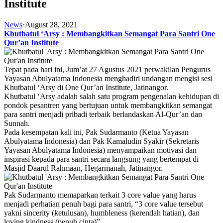
Institute
News
·
August 28, 2021
Khutbatul ‘Arsy : Membangkitkan Semangat Para Santri One
Qur’an Institute
Tepat pada hari ini, Jum’at 27 Agustus 2021 perwakilan Pengurus
Yayasan Abulyatama Indonesia menghadiri undangan mengisi sesi
Khutbatul ‘Arsy di One Qur’an Institute, Jatinangor.
Khutbatul ‘Arsy adalah salah satu program pengenalan kehidupan di
pondok pesantren yang bertujuan untuk membangkitkan semangat
para santri menjadi pribadi terbaik berlandaskan Al-Qur’an dan
Sunnah.
Pada kesempatan kali ini, Pak Sudarmanto (Ketua Yayasan
Abulyatama Indonesia) dan Pak Kamaludin Syakir (Sekretaris
Yayasan Abulyatama Indonesia) menyampaikan motivasi dan
inspirasi kepada para santri secara langsung yang bertempat di
Masjid Daarul Rahmaan, Hegarmanah, Jatinangor.
Pak Sudarmanto memaparkan terkait 3 core value yang harus
menjadi perhatian penuh bagi para santri, “3 core value tersebut
yakni sincerity (ketulusan), humbleness (kerendah hatian), dan
loving kindness (penuh cinta)”.