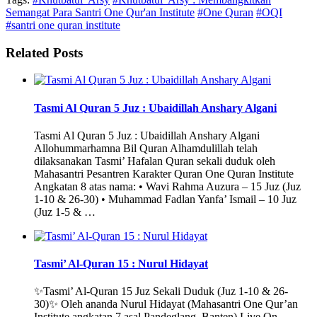
Semangat Para Santri One Qur'an Institute
#One Quran
#OQI
#santri one quran institute
Related Posts
Tasmi Al Quran 5 Juz : Ubaidillah Anshary Algani
Tasmi Al Quran 5 Juz : Ubaidillah Anshary Algani
Allohummarhamna Bil Quran Alhamdulillah telah
dilaksanakan Tasmi’ Hafalan Quran sekali duduk oleh
Mahasantri Pesantren Karakter Quran One Quran Institute
Angkatan 8 atas nama: • Wavi Rahma Auzura – 15 Juz (Juz
1-10 & 26-30) • Muhammad Fadlan Yanfa’ Ismail – 10 Juz
(Juz 1-5 & …
Tasmi’ Al-Quran 15 : Nurul Hidayat
✨Tasmi’ Al-Quran 15 Juz Sekali Duduk (Juz 1-10 & 26-
30)✨ Oleh ananda Nurul Hidayat (Mahasantri One Qur’an
Institute angkatan 7 asal Pandeglang, Banten) Live On