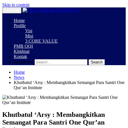
Skip to content
MENU
Home
Profile
Visi
Misi
3 CORE VALUE
PMB OQI
Khidmat
Kontak
Search for:
Home
News
Khutbatul ‘Arsy : Membangkitkan Semangat Para Santri One
Qur’an Institute
Khutbatul ‘Arsy : Membangkitkan
Semangat Para Santri One Qur’an