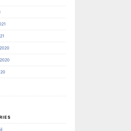
1
021
021
2020
 2020
020
RIES
ji