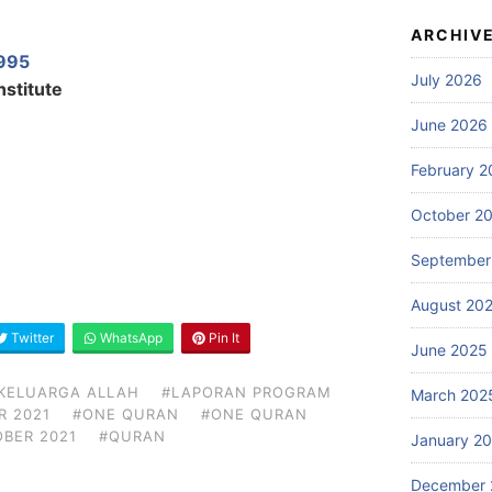
ARCHIV
995
July 2026
nstitute
June 2026
February 2
October 2
September
August 20
Twitter
WhatsApp
Pin It
June 2025
KELUARGA ALLAH
#LAPORAN PROGRAM
March 202
R 2021
#ONE QURAN
#ONE QURAN
OBER 2021
#QURAN
January 2
December 