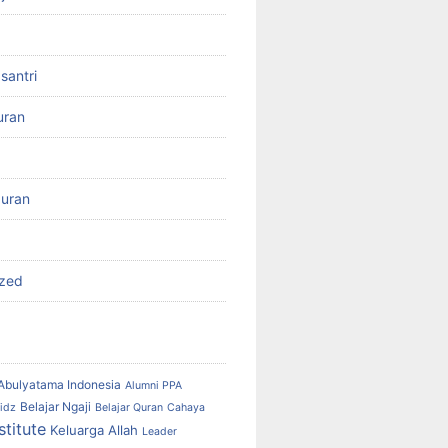
santri
uran
Quran
ized
Abulyatama Indonesia
Alumni PPA
Belajar Ngaji
idz
Belajar Quran
Cahaya
stitute
Keluarga Allah
Leader