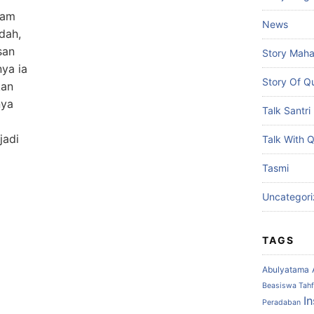
lam
News
dah,
san
Story Maha
ya ia
Story Of Q
kan
nya
Talk Santri
jadi
Talk With 
Tasmi
Uncategor
TAGS
Abulyatama
Beasiswa Tahf
In
Peradaban