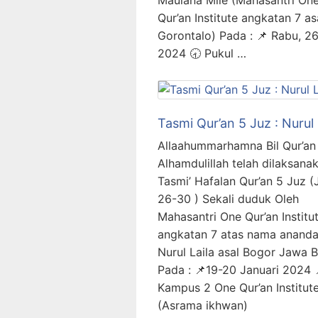
Maulana Mile (Mahasantri On
Qur’an Institute angkatan 7 as
Gorontalo) Pada : 📌 Rabu, 26
2024 🕣 Pukul …
Tasmi Qur’an 5 Juz : Nurul 
Allaahummarhamna Bil Qur’an
Alhamdulillah telah dilaksana
Tasmi’ Hafalan Qur’an 5 Juz (
26-30 ) Sekali duduk Oleh
Mahasantri One Qur’an Institu
angkatan 7 atas nama anand
Nurul Laila asal Bogor Jawa B
Pada : 📌19-20 Januari 2024 
Kampus 2 One Qur’an Institut
(Asrama ikhwan)