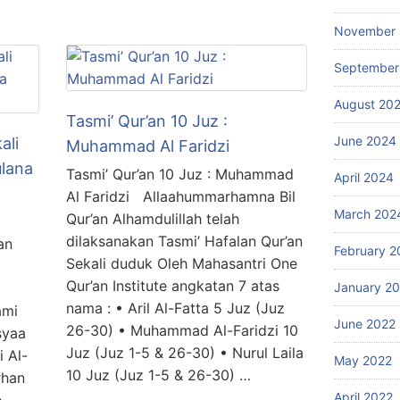
November
September
August 20
Tasmi’ Qur’an 10 Juz :
June 2024
ali
Muhammad Al Faridzi
lana
Tasmi’ Qur’an 10 Juz : Muhammad
April 2024
Al Faridzi Allaahummarhamna Bil
March 202
Qur’an Alhamdulillah telah
dilaksanakan Tasmi’ Hafalan Qur’an
an
February 2
Sekali duduk Oleh Mahasantri One
Qur’an Institute angkatan 7 atas
January 2
nama : • Aril Al-Fatta 5 Juz (Juz
ami
June 2022
26-30) • Muhammad Al-Faridzi 10
syaa
Juz (Juz 1-5 & 26-30) • Nurul Laila
 Al-
May 2022
10 Juz (Juz 1-5 & 26-30) …
rhan
April 2022