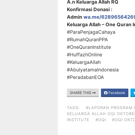
A.n Keluarga Allah RQ
Konfirmasi Donasi :
Admin
wa.me/6289656426
Keluarga Allah – One Quran I
#ParaPenjagaCahaya
#RumahQuranPPA
#OneQuranInstitute
#HuffazhOnline
#KeluargaAllah
#AbulyatamaIndonesia
#PeradabanEOA
SHARE THIS
Facebook
TAGS:
#LAPORAN PROGRAM 
KELUARGA ALLAH OQI OKTOBE
INSTITUTE
#OQI
#OQI OKT