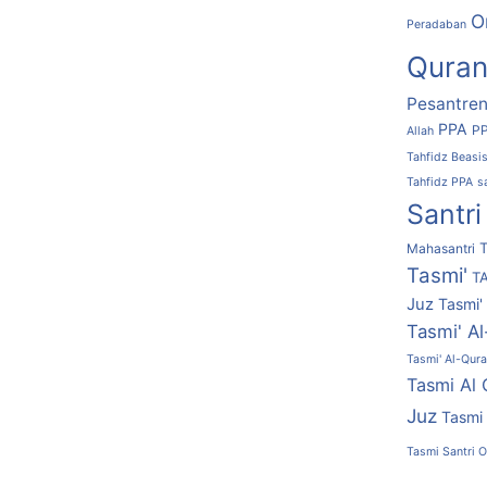
O
Peradaban
Quran 
Pesantren
PPA
PP
Allah
Tahfidz Beasi
Tahfidz PPA
s
Santri
T
Mahasantri
Tasmi'
TA
Juz
Tasmi'
Tasmi' A
Tasmi' Al-Qur
Tasmi Al 
Juz
Tasmi 
Tasmi Santri 