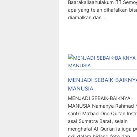
Baarakallaahulakum ✊🏻 Semo
apa yang telah dihafalkan bis
diamalkan dan …
MENJADI SEBAIK-BAIKNY
MANUSIA
MENJADI SEBAIK-BAIKNYA
MANUSIA Namanya Rahmad Y
santri Ma’had One Qur’an Insti
asal Sumatra Barat, selain
menghafal Al-Qur’an ia juga 
skil dalam bidang foto dan