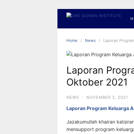
Skip
to
content
H
Home
News
Laporan Program
Laporan Progr
Oktober 2021
NEWS
·
NOVEMBER 2, 2021
Laporan Program Keluarga A
Jazakumullah khairan katsira
mensupport program keluarg