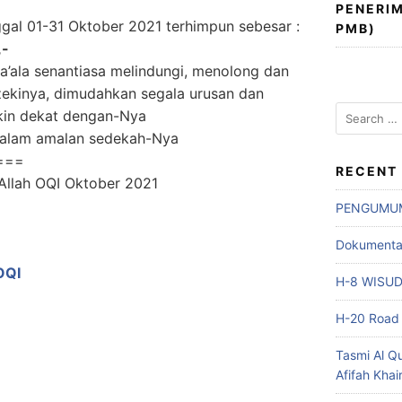
PENERIM
ggal 01-31 Oktober 2021 terhimpun sebesar :
PMB)
,-
’ala senantiasa melindungi, menolong dan
ekinya, dimudahkan segala urusan dan
Search
kin dekat dengan-Nya
for:
dalam amalan sedekah-Nya
===
RECENT
PENGUMU
Dokumentasi
OQI
H-8 WISU
H-20 Road 
Tasmi Al Q
Afifah Khai