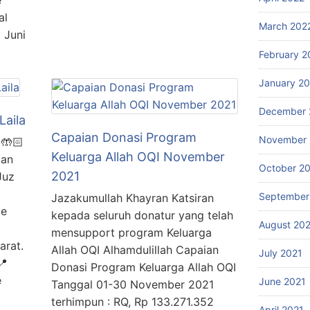
e
al
March 202
 Juni
February 2
January 2
December 
Laila
Capaian Donasi Program
November 
 🤲🏻
Keluarga Allah OQI November
kan
October 2
2021
Juz
September
Jazakumullah Khayran Katsiran
te
kepada seluruh donatur yang telah
August 20
a
mensupport program Keluarga
arat.
Allah OQI Alhamdulillah Capaian
July 2021
📍
Donasi Program Keluarga Allah OQI
e
June 2021
Tanggal 01-30 November 2021
terhimpun : RQ, Rp 133.271.352
April 2021