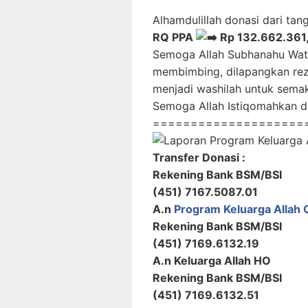
Alhamdulillah donasi dari tan
RQ PPA
Rp 132.662.361
Semoga Allah Subhanahu Wata
membimbing, dilapangkan rez
menjadi washilah untuk sema
Semoga Allah Istiqomahkan 
====================
Transfer Donasi :
Rekening Bank BSM/BSI
(451) 7167.5087.01
A.n
Program Keluarga Allah 
Rekening Bank BSM/BSI
(451) 7169.6132.19
A.n Keluarga Allah HO
Rekening Bank BSM/BSI
(451) 7169.6132.51