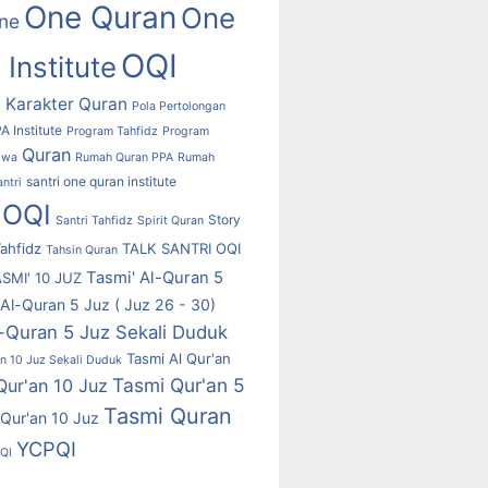
One Quran
One
ne
OQI
Institute
 Karakter Quran
Pola Pertolongan
A Institute
Program Tahfidz
Program
Quran
swa
Rumah Quran PPA
Rumah
santri one quran institute
antri
 OQI
Story
Santri Tahfidz
Spirit Quran
ahfidz
TALK SANTRI OQI
Tahsin Quran
Tasmi' Al-Quran 5
SMI' 10 JUZ
 Al-Quran 5 Juz ( Juz 26 - 30)
l-Quran 5 Juz Sekali Duduk
Tasmi Al Qur'an
an 10 Juz Sekali Duduk
Tasmi Qur'an 5
Qur'an 10 Juz
Tasmi Quran
Qur'an 10 Juz
YCPQI
OQI