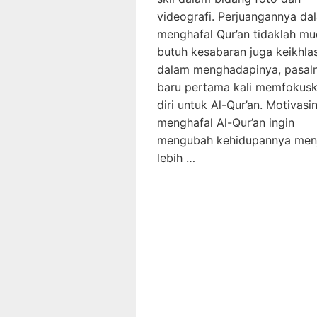
videografi. Perjuangannya da
menghafal Qur’an tidaklah mu
butuh kesabaran juga keikhla
dalam menghadapinya, pasaln
baru pertama kali memfokus
diri untuk Al-Qur’an. Motivasi
menghafal Al-Qur’an ingin
mengubah kehidupannya men
lebih …