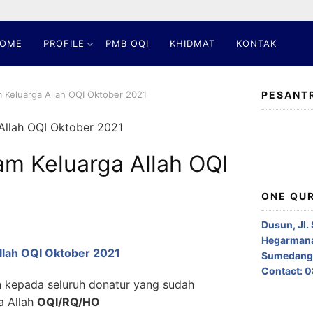
OME
PROFILE
PMB OQI
KHIDMAT
KONTAK
 Keluarga Allah OQI Oktober 2021
PESANT
am Keluarga Allah OQI
ONE QUR
Dusun, Jl.
Hegarmana
llah OQI Oktober 2021
Sumedang,
Contact: 
n kepada seluruh donatur yang sudah
a Allah
OQI/RQ/HO