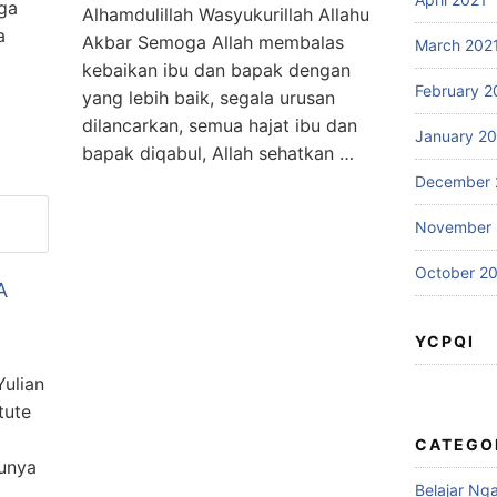
ga
Alhamdulillah Wasyukurillah Allahu
a
Akbar Semoga Allah membalas
March 202
kebaikan ibu dan bapak dengan
February 2
yang lebih baik, segala urusan
dilancarkan, semua hajat ibu dan
January 2
bapak diqabul, Allah sehatkan …
December 
November
October 2
A
YCPQI
ulian
tute
CATEGO
punya
Belajar Nga