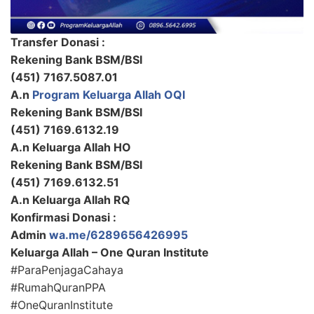
Transfer Donasi :
Rekening Bank BSM/BSI
(451) 7167.5087.01
A.n
Program Keluarga Allah OQI
Rekening Bank BSM/BSI
(451) 7169.6132.19
A.n Keluarga Allah HO
Rekening Bank BSM/BSI
(451) 7169.6132.51
A.n Keluarga Allah RQ
Konfirmasi Donasi :
Admin
wa.me/6289656426995
Keluarga Allah – One Quran Institute
#ParaPenjagaCahaya
#RumahQuranPPA
#OneQuranInstitute