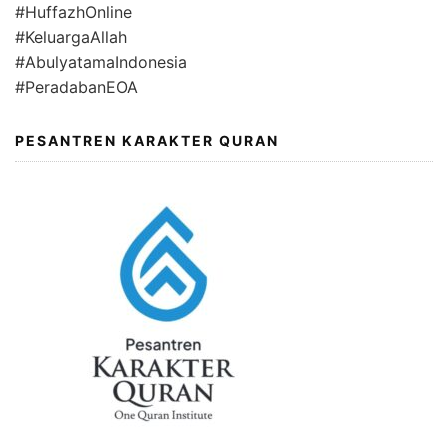
#HuffazhOnline
#KeluargaAllah
#AbulyatamaIndonesia
#PeradabanEOA
PESANTREN KARAKTER QURAN