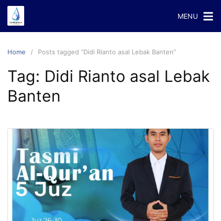
Skip
MENU
to
content
Home
Posts tagged “Didi Rianto asal Lebak Banten”
Tag:
Didi Rianto asal Lebak
Banten