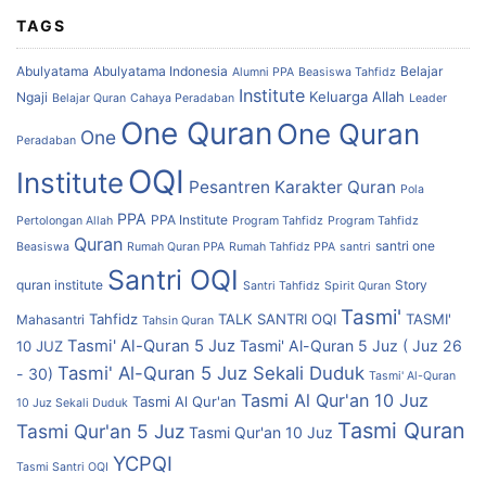
TAGS
Abulyatama
Abulyatama Indonesia
Belajar
Alumni PPA
Beasiswa Tahfidz
Institute
Keluarga Allah
Ngaji
Belajar Quran
Cahaya Peradaban
Leader
One Quran
One Quran
One
Peradaban
OQI
Institute
Pesantren Karakter Quran
Pola
PPA
PPA Institute
Pertolongan Allah
Program Tahfidz
Program Tahfidz
Quran
santri one
Beasiswa
Rumah Quran PPA
Rumah Tahfidz PPA
santri
Santri OQI
quran institute
Story
Santri Tahfidz
Spirit Quran
Tasmi'
Tahfidz
TALK SANTRI OQI
TASMI'
Mahasantri
Tahsin Quran
Tasmi' Al-Quran 5 Juz
Tasmi' Al-Quran 5 Juz ( Juz 26
10 JUZ
Tasmi' Al-Quran 5 Juz Sekali Duduk
- 30)
Tasmi' Al-Quran
Tasmi Al Qur'an 10 Juz
Tasmi Al Qur'an
10 Juz Sekali Duduk
Tasmi Quran
Tasmi Qur'an 5 Juz
Tasmi Qur'an 10 Juz
YCPQI
Tasmi Santri OQI