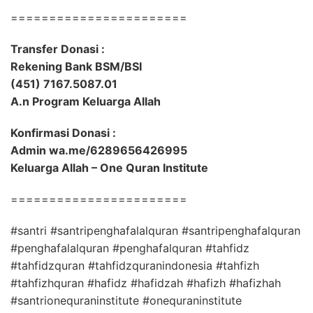
=======================
Transfer Donasi :
Rekening Bank BSM/BSI
(451) 7167.5087.01
A.n Program Keluarga Allah
Konfirmasi Donasi :
Admin wa.me/6289656426995
Keluarga Allah – One Quran Institute
=======================
#santri #santripenghafalalquran #santripenghafalquran
#penghafalalquran #penghafalquran #tahfidz
#tahfidzquran #tahfidzquranindonesia #tahfizh
#tahfizhquran #hafidz #hafidzah #hafizh #hafizhah
#santrionequraninstitute #onequraninstitute