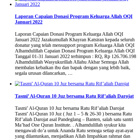
Laporan Capaian Donasi Program Keluarga Allah OQI
Januari 2022
Laporan Capaian Donasi Program Keluarga Allah OQI
Januari 2022 Jazakumullah Khayran Katsiran kepada seluruh
donatur yang telah mensupport program Keluarga Allah OQI
Alhamdulillah Capaian Donasi Program Keluarga Allah OQI
Tanggal 01-31 Januari 2022 terhimpun : RQ, Rp 126.706.198
Alhamdulillah Wasyukurillah Allahu Akbar Semoga Allah
membalas kebaikan ibu dan bapak dengan yang lebih baik,
segala urusan dilancarkan, …
Tasmi’ Al-Quran 10 Juz bersama Ratu Rif’aliah Darojat
Tasmi’ Al-Quran 10 Juz bersama Ratu Rif’aliah Darojat
Tasmi’ Al-Quran 10 Juz ( Juz 1 – 5 & 26-30 ) bersama Ratu
Rif’aliah Darojat asal Pandeglang – Banten, salah satu santri
Ma’had One Quran Institute. . Alhamdulillah syukur kita
mengawali do’a untuk Ananda Ratu semoga setiap ayat-ayat
yang dilantunkan, menjadikan Allah limpahkan rahmat dan