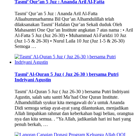
Tasmi’ Qur’an 5 Juz : Ananda Aril Al-Fatta
Tasmi’ Qur’an 5 Juz : Ananda Aril Al-Fatta
Allaahummarhamna Bil Qur’an Alhamdulillah telah
dilaksanakan Tasmi’ Hafalan Qur’an Sekali duduk Oleh
Mahasantri One Qur’an Institute angkatan 7 atas nama : • Aril
Al-Fatta 5 Juz (Juz 26-30) • Muhammad Al-Faridzi 10 Juz
(Juz 1-5 & 26-30) • Nurul Laila 10 Juz (Juz 1-5 & 26-30)
Semoga …
Tasmi’ Al-Quran 5 Juz ( Juz 26-30 ) bersama Putri
Indriyani Agustin
Tasmi’ Al-Quran 5 Juz ( Juz 26-30 ) bersama Putri Indriyani
Agustin, salah satu santri Ma’had One Quran Institute.
Alhamdulillah syukur kita mengawali do’a untuk Ananda
Didi semoga setiap ayat-ayat yang dilantunkan, menjadikan
Allah limpahkan rahmat dan keberkahan bagi beliau, orangtua
nya dan kita semua. . “Ya Allah, jadikanlah hari ini hari yang
penuh berkah, …