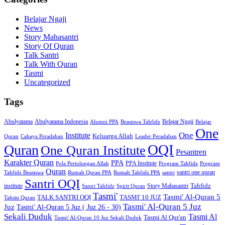
Belajar Ngaji
News
Story Mahasantri
Story Of Quran
Talk Santri
Talk With Quran
Tasmi
Uncategorized
Tags
Abulyatama
Abulyatama Indonesia
Belajar Ngaji
Alumni PPA
Beasiswa Tahfidz
Belajar
One
One
Institute
Keluarga Allah
Quran
Cahaya Peradaban
Leader Peradaban
OQI
Quran
One Quran Institute
Pesantren
Karakter Quran
PPA
PPA Institute
Pola Pertolongan Allah
Program Tahfidz
Program
Quran
santri one quran
Tahfidz Beasiswa
Rumah Quran PPA
Rumah Tahfidz PPA
santri
Santri OQI
Tahfidz
institute
Story Mahasantri
Santri Tahfidz
Spirit Quran
Tasmi'
Tasmi' Al-Quran 5
TALK SANTRI OQI
TASMI' 10 JUZ
Tahsin Quran
Tasmi' Al-Quran 5 Juz
Juz
Tasmi' Al-Quran 5 Juz ( Juz 26 - 30)
Sekali Duduk
Tasmi Al
Tasmi Al Qur'an
Tasmi' Al-Quran 10 Juz Sekali Duduk