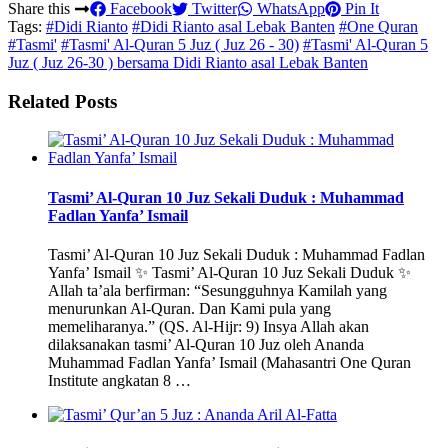
Share this
Facebook
Twitter
WhatsApp
Pin It
Tags:
#Didi Rianto
#Didi Rianto asal Lebak Banten
#One Quran
#Tasmi'
#Tasmi' Al-Quran 5 Juz ( Juz 26 - 30)
#Tasmi' Al-Quran 5
Juz ( Juz 26-30 ) bersama Didi Rianto asal Lebak Banten
Related Posts
Tasmi’ Al-Quran 10 Juz Sekali Duduk : Muhammad
Fadlan Yanfa’ Ismail
Tasmi’ Al-Quran 10 Juz Sekali Duduk : Muhammad Fadlan
Yanfa’ Ismail ✨ Tasmi’ Al-Quran 10 Juz Sekali Duduk ✨
Allah ta’ala berfirman: “Sesungguhnya Kamilah yang
menurunkan Al-Quran. Dan Kami pula yang
memeliharanya.” (QS. Al-Hijr: 9) Insya Allah akan
dilaksanakan tasmi’ Al-Quran 10 Juz oleh Ananda
Muhammad Fadlan Yanfa’ Ismail (Mahasantri One Quran
Institute angkatan 8 …