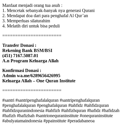
Manfaat menjadi orang tua asuh :
1. Mencetak sebanyak-banyak nya generasi Qurani
2. Mendapat doa dari para penghafal Al Qur’an
3. Memperluas silaturahim
4. Melatih diri untuk bisa peduli
=======================
Transfer Donasi :
Rekening Bank BSM/BSI
(451) 7167.5087.01
A.n Program Keluarga Allah
Konfirmasi Donasi :
Admin wa.me/6289656426995
Keluarga Allah – One Quran Institute
=======================
#santri #santripenghafalalquran #santripenghafalquran
#penghafalalquran #penghafalquran #tahfidz #tahfidzquran
#tahfidzquranindonesia #tahfizh #tahfizhquran #hafidz #hafidzah
#hafizh #hafizhah #santrionequraninstitute #onequraninstitute
#abulyatamaindonesia #ppainstitute #peradabaneoa