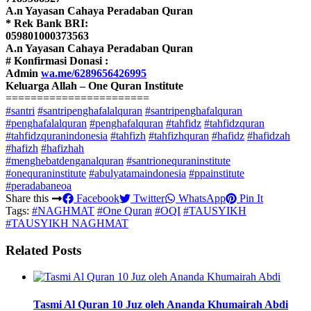
A.n Yayasan Cahaya Peradaban Quran
* Rek Bank BRI:
059801000373563
A.n Yayasan Cahaya Peradaban Quran
# Konfirmasi Donasi :
Admin
wa.me/6289656426995
Keluarga Allah – One Quran Institute
=======================
#santri
#santripenghafalalquran
#santripenghafalquran
#penghafalalquran
#penghafalquran
#tahfidz
#tahfidzquran
#tahfidzquranindonesia
#tahfizh
#tahfizhquran
#hafidz
#hafidzah
#hafizh
#hafizhah
#menghebatdenganalquran
#santrionequraninstitute
#onequraninstitute
#abulyatamaindonesia
#ppainstitute
#peradabaneoa
Share this
Facebook
Twitter
WhatsApp
Pin It
Tags:
#NAGHMAT
#One Quran
#OQI
#TAUSYIKH
#TAUSYIKH NAGHMAT
Related Posts
Tasmi Al Quran 10 Juz oleh Ananda Khumairah Abdi