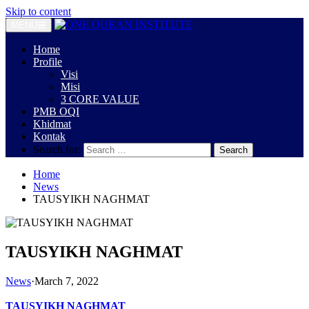
Skip to content
MENU
Home
Profile
Visi
Misi
3 CORE VALUE
PMB OQI
Khidmat
Kontak
Search for:
Home
News
TAUSYIKH NAGHMAT
TAUSYIKH NAGHMAT
News
·
March 7, 2022
TAUSYIKH NAGHMAT