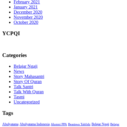
February 2021
January 2021
December 2020
November 2020
October 2020
YCPQI
Categories
Belajar Ngaji
News
Story Mahasantri
Story Of Quran
Talk Santri
Talk With Quran
Tasmi
Uncategorized
Tags
Abulyatama
Abulyatama Indonesia
Belajar Ngaji
Alumni PPA
Beasiswa Tahfidz
Belajar