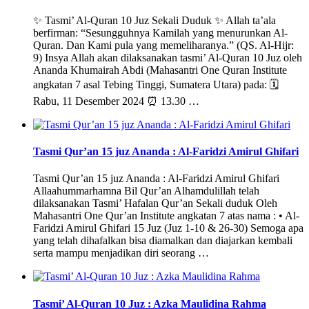
✨ Tasmi’ Al-Quran 10 Juz Sekali Duduk ✨ Allah ta’ala
berfirman: “Sesungguhnya Kamilah yang menurunkan Al-
Quran. Dan Kami pula yang memeliharanya.” (QS. Al-Hijr:
9) Insya Allah akan dilaksanakan tasmi’ Al-Quran 10 Juz oleh
Ananda Khumairah Abdi (Mahasantri One Quran Institute
angkatan 7 asal Tebing Tinggi, Sumatera Utara) pada: 🗓️
Rabu, 11 Desember 2024 ⏰ 13.30 …
Tasmi Qur’an 15 juz Ananda : Al-Faridzi Amirul Ghifari
Tasmi Qur’an 15 juz Ananda : Al-Faridzi Amirul Ghifari
Allaahummarhamna Bil Qur’an Alhamdulillah telah
dilaksanakan Tasmi’ Hafalan Qur’an Sekali duduk Oleh
Mahasantri One Qur’an Institute angkatan 7 atas nama : • Al-
Faridzi Amirul Ghifari 15 Juz (Juz 1-10 & 26-30) Semoga apa
yang telah dihafalkan bisa diamalkan dan diajarkan kembali
serta mampu menjadikan diri seorang …
Tasmi’ Al-Quran 10 Juz : Azka Maulidina Rahma