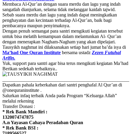
Membaca Al-Qur’an dengan suara merdu dan lagu yang indah
sangatlah dianjurkan, selama tidak melanggar kaidah tajwid.
Sebab suara merdu dan lagu yang indah dapat meningkatkan
penghayatan dan kecintaan terhadap Al-Qur’an, baik bagi
pembacanya maupun penyimaknya.
Dengan penuh semangat para santri mengikuti kegiatan tersebut
untuk bisa melatih kemampuan dalam melantunkan Al- Qur’an
dengan menerapkan Nagham-Nagham yang akan dipelajari.
Tausyikh naghmat ini dilaksanakan setiap hari jumat ba’da isya di
Ma’had One Quran Institute
bersama ustadz
Zezen Futuhal
Arifin.
Yuk, support para santri agar bisa terus mengikuti kegiatan Ma’had
Berikan sedekah terbaiknya..
_____________________________________________________
Dapatkan pahala keberkahan dari santri penghafal Al Qur’an di
@onequraninstitute .
Salurkan infaq terbaik Anda pada Program “Keluarga Allah”
melalui rekening
Transfer Donasi :
* Rek Bank Mandiri :
1320074747875
A.n Yayasan Cahaya Peradaban Quran
* Rek Bank BSI :
7189566527