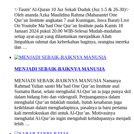
✨Tasmi’ Al-Quran 10 Juz Sekali Duduk (Juz 1-5 & 26-30)✨
Oleh ananda Azka Maulidina Rahma (Mahasantri One
Qur’an Institute angkatan 7 asal Kuningan, Jawa Barat) Live
On Youtube Ma’had One Qur’an Institute pada Kamis 18
Januari 2024 pukul 20.00 WIB-Selesai Mudah-mudahan
setiap ayat-ayat yang dilantunkan menjadikan Allah
limpahkan rahmat dan keberkahan baginya, orangtua mereka
dan …
MENJADI SEBAIK-BAIKNYA MANUSIA
MENJADI SEBAIK-BAIKNYA MANUSIA Namanya
Rahmad Yulian santri Ma’had One Qur’an Institute asal
Sumatra Barat, selain menghafal Al-Qur’an ia juga punya skil
dalam bidang foto dan videografi. Perjuangannya dalam
menghafal Qur’an tidaklah mudah, butuh kesabaran juga
keikhlasan dalam menghadapinya, pasalnya ia baru pertama
kali memfokuskan diri untuk Al-Qur’an. Motivasinya
menghafal Al-Qur’an ingin mengubah kehidupannya menjadi
lebih …